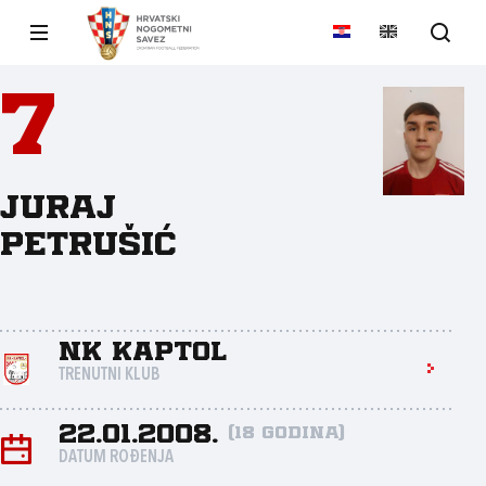
7
Juraj
Petrušić
NK Kaptol
TRENUTNI KLUB
22.01.2008.
(18 godina)
DATUM ROĐENJA