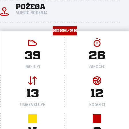
Požega
MJESTO ROĐENJA
2025/26
39
26
NASTUPI
ZAPOČEO
13
12
UŠAO S KLUPE
POGOTCI