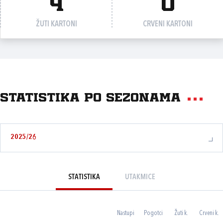
4
0
ŽUTI KARTONI
CRVENI KARTONI
Statistika po sezonama
2025/26
STATISTIKA
UTAKMICE
Nastupi
Pogotci
Žuti k.
Crveni k.