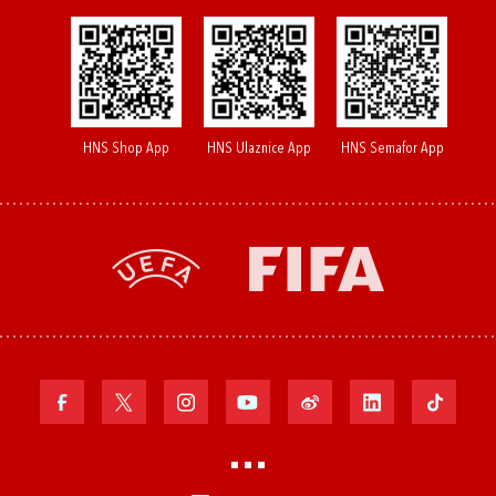
HNS Shop App
HNS Ulaznice App
HNS Semafor App