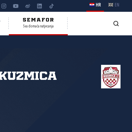
HR
EN
A
SEMAFOR
Sva domaća natjecanja
Kuzmica