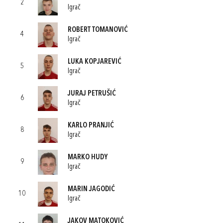
2
Igrač
ROBERT TOMANOVIĆ
4
Igrač
LUKA KOPJAREVIĆ
5
Igrač
JURAJ PETRUŠIĆ
6
Igrač
KARLO PRANJIĆ
8
Igrač
MARKO HUDY
9
Igrač
MARIN JAGODIĆ
10
Igrač
JAKOV MATOKOVIĆ