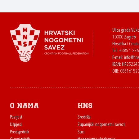
Ulica grada Vuk
10000 Zagreb
Hrvatska / Croati
Tel:
+385 1 23
E-mail:
info@hns
IBAN: HR2523
OIB: 08516152
O nama
HNS
Povijest
Središta
Uspjesi
Županijski nogometni savezi
Predsjednik
Suci