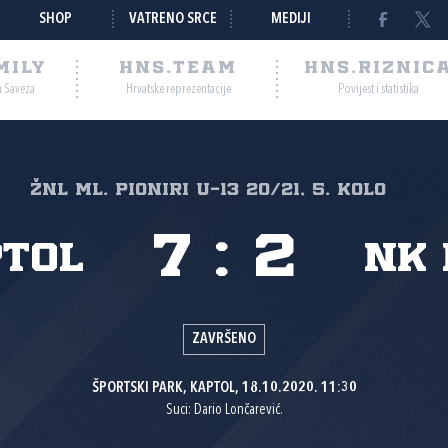
SHOP
VATRENO SRCE
MEDIJI
MILY
HNS.TEAM
HNS.RIZNIC
a Saveza
Hrvatske reprezentacije
Povijest i statistika
ŽNL Ml. pioniri U-13 20/21, 5. kolo
7
:
2
ptol
NK 
ZAVRŠENO
ŠPORTSKI PARK, KAPTOL, 18.10.2020. 11:30
Suci: Dario Lončarević.