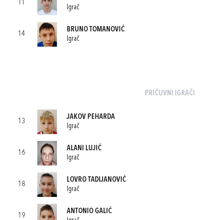
11
Igrač
BRUNO TOMANOVIĆ
14
Igrač
PRIČUVNI IGRAČI
JAKOV PEHARDA
13
Igrač
ALANI LUJIĆ
16
Igrač
LOVRO TADIJANOVIĆ
18
Igrač
ANTONIO GALIĆ
19