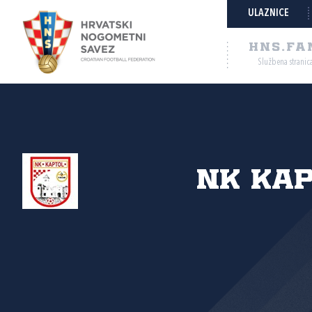
ULAZNICE
HNS.FA
Službena stranic
NK Ka