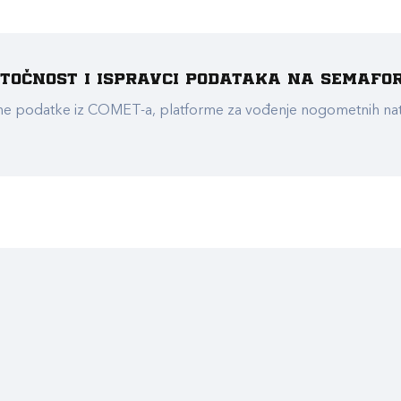
e točnost i ispravci podataka na Semafo
ualne podatke iz COMET-a, platforme za vođenje nogometnih n