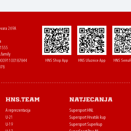
ovara 269A
a
61555
.family
HNS Shop App
HNS Ulaznice App
HNS Semaf
400091100187844
078
HNS.team
Natjecanja
A reprezentacija
Supersport HNL
U-21
Supersport Hrvatski kup
U-19
Supersport Superkup