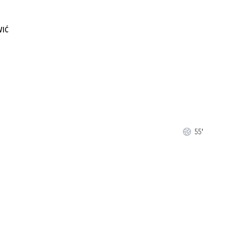
VIĆ
55'