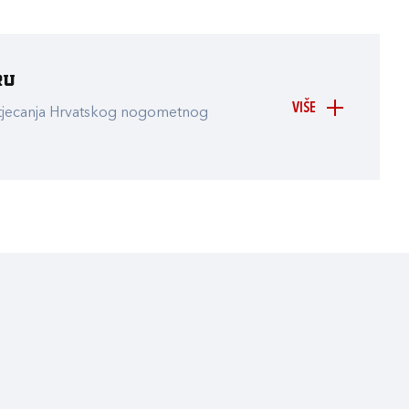
ru
VIŠE
atjecanja Hrvatskog nogometnog