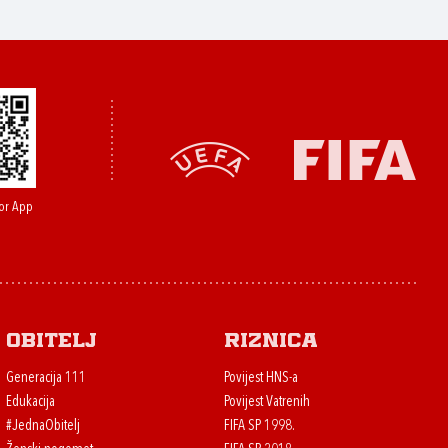
or App
Obitelj
Riznica
Generacija 111
Povijest HNS-a
Edukacija
Povijest Vatrenih
#JednaObitelj
FIFA SP 1998.