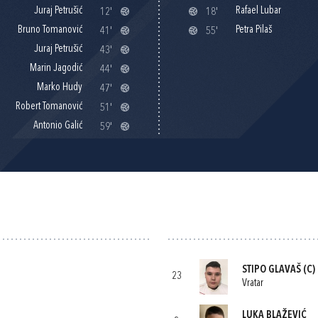
Juraj Petrušić
Rafael Lubar
12'
18'
Bruno Tomanović
Petra Pilaš
41'
55'
Juraj Petrušić
43'
Marin Jagodić
44'
Marko Hudy
47'
Robert Tomanović
51'
Antonio Galić
59'
STIPO GLAVAŠ
(C)
23
Vratar
LUKA BLAŽEVIĆ