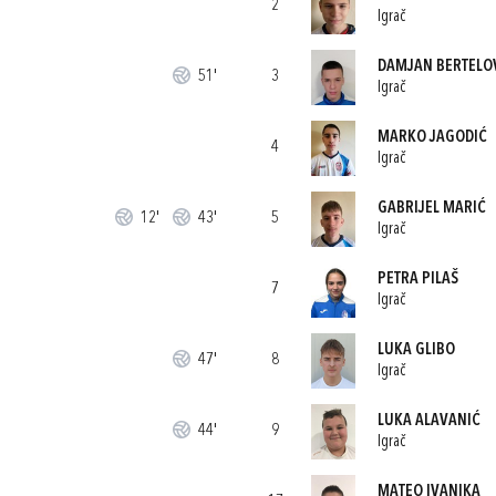
2
Igrač
DAMJAN BERTELO
51'
3
Igrač
MARKO JAGODIĆ
4
Igrač
GABRIJEL MARIĆ
12'
43'
5
Igrač
PETRA PILAŠ
7
Igrač
LUKA GLIBO
47'
8
Igrač
LUKA ALAVANIĆ
44'
9
Igrač
MATEO IVANIKA