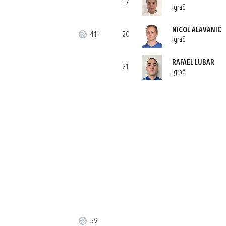
17
Igrač
NICOL ALAVANIĆ
41'
20
Igrač
RAFAEL LUBAR
21
Igrač
59'