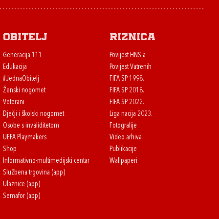
Obitelj
Riznica
Generacija 111
Povijest HNS-a
Edukacija
Povijest Vatrenih
#JednaObitelj
FIFA SP 1998.
Ženski nogomet
FIFA SP 2018.
Veterani
FIFA SP 2022.
Dječji i školski nogomet
Liga nacija 2023.
Osobe s invaliditetom
Fotografije
UEFA Playmakers
Video arhiva
Shop
Publikacije
Informativno-multimedijski centar
Wallpaperi
Službena trgovina (app)
Ulaznice (app)
Semafor (app)