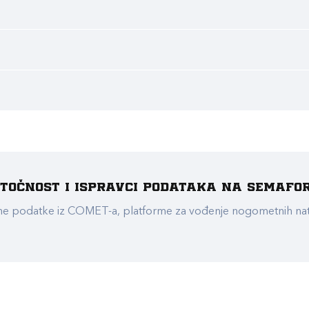
e točnost i ispravci podataka na Semafo
ualne podatke iz COMET-a, platforme za vođenje nogometnih n