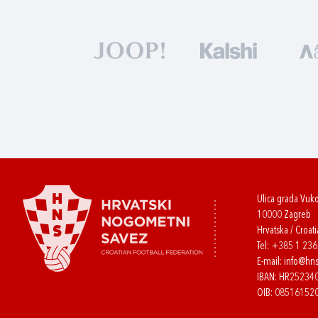
Ulica grada Vuk
10000 Zagreb
Hrvatska / Croati
Tel:
+385 1 23
E-mail:
info@hns
IBAN: HR2523
OIB: 08516152