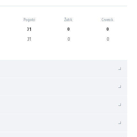
Pogotci
Žuti k.
Crveni k.
31
0
0
31
0
0