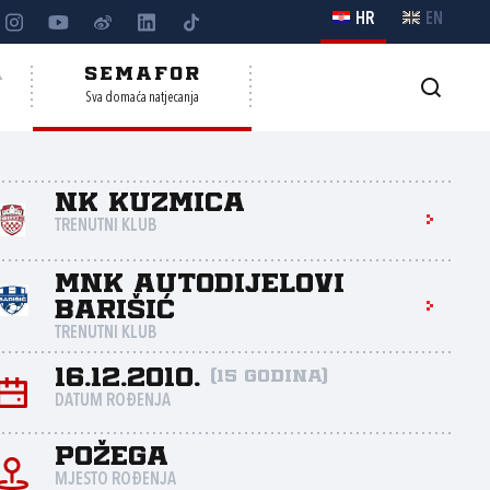
HR
EN
A
SEMAFOR
Sva domaća natjecanja
NK Kuzmica
TRENUTNI KLUB
MNK Autodijelovi
Barišić
TRENUTNI KLUB
16.12.2010.
(15 godina)
DATUM ROĐENJA
Požega
MJESTO ROĐENJA