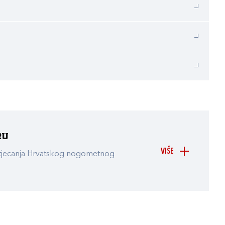
ru
VIŠE
atjecanja Hrvatskog nogometnog