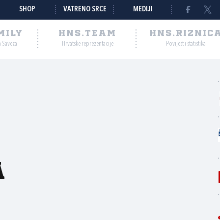
SHOP
VATRENO SRCE
MEDIJI
MILY
HNS.TEAM
HNS.RIZNIC
a Saveza
Hrvatske reprezentacije
Povijest i statistika
a