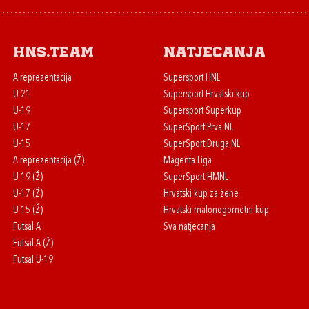
HNS.team
Natjecanja
A reprezentacija
Supersport HNL
U-21
Supersport Hrvatski kup
U-19
Supersport Superkup
U-17
SuperSport Prva NL
U-15
SuperSport Druga NL
A reprezentacija (Ž)
Magenta Liga
U-19 (Ž)
SuperSport HMNL
U-17 (Ž)
Hrvatski kup za žene
U-15 (Ž)
Hrvatski malonogometni kup
Futsal A
Sva natjecanja
Futsal A (Ž)
Futsal U-19