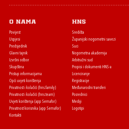
O nama
HNS
Povijest
Središta
Uspjesi
Županijski nogometni savezi
Predsjednik
Suci
Glavni tajnik
Nogometna akademija
Izvršni odbor
Arbitražni sud
Skupština
Propisi i dokumenti HNS-a
Pristup informacijama
Licenciranje
Opći uvjeti korištenja
Registracije
Privatnost i kolačići (hns.family)
Međunarodni transferi
Privatnost i kolačići (hns.team)
Posrednici
Uvjeti korištenja (app Semafor)
Mediji
Privatnost korisnika (app Semafor)
Logotipi
Kontakti