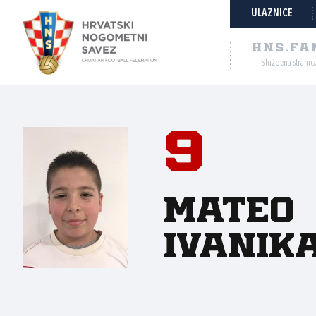
ULAZNICE
HNS.FA
Službena stranic
9
Mateo
Ivanik