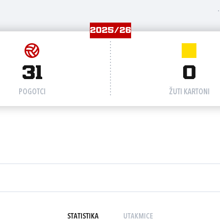
2025/26
31
0
POGOTCI
ŽUTI KARTONI
STATISTIKA
UTAKMICE