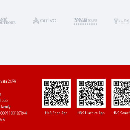
ovara 269A
a
61555
.family
HNS Shop App
HNS Ulaznice App
HNS Semaf
400091100187844
078