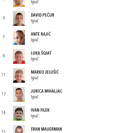
Igrač
DAVID PEČUR
6
Igrač
ANTE RAJIĆ
7
Igrač
LUKA ŠOJAT
8
Igrač
MARKO JELUŠIĆ
11
Igrač
JURICA MIHALJAC
13
Igrač
IVAN FILEK
14
Igrač
FRAN MAUERMAN
15