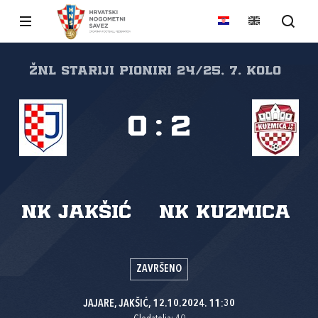
ŽNL stariji pioniri 24/25, 7. kolo
0
:
2
NK Jakšić
NK Kuzmica
ZAVRŠENO
JAJARE, JAKŠIĆ, 12.10.2024. 11:30