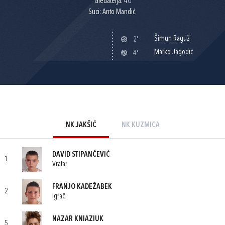
Gledatelja: 40
Suci: Anto Mandić.
Šimun Raguž
2'
Marko Jagodić
4'
NK JAKŠIĆ
NK KUZMICA
DAVID STIPANČEVIĆ
1
Vratar
FRANJO KADEŽABEK
2
Igrač
NAZAR KNIAZIUK
5