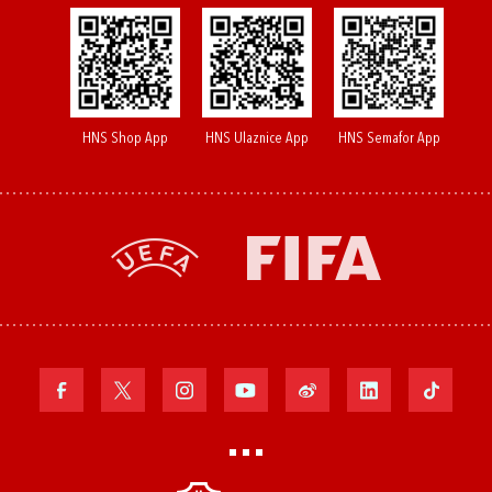
HNS Shop App
HNS Ulaznice App
HNS Semafor App