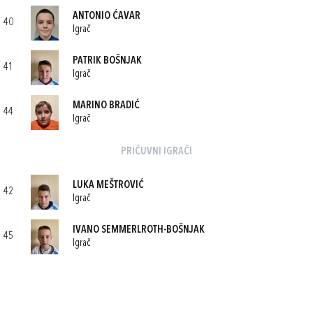
ANTONIO ĆAVAR
40
Igrač
PATRIK BOŠNJAK
41
Igrač
MARINO BRADIĆ
44
Igrač
PRIČUVNI IGRAČI
LUKA MEŠTROVIĆ
42
Igrač
IVANO SEMMERLROTH-BOŠNJAK
45
Igrač