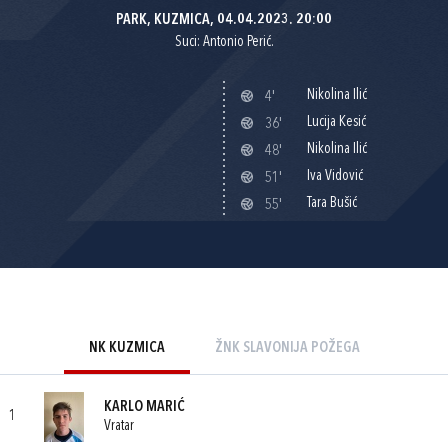
PARK, KUZMICA, 04.04.2023. 20:00
Suci: Antonio Perić.
Nikolina Ilić
4'
Lucija Kesić
36'
Nikolina Ilić
48'
Iva Vidović
51'
Tara Bušić
55'
NK KUZMICA
ŽNK SLAVONIJA POŽEGA
KARLO MARIĆ
1
Vratar