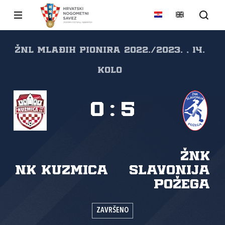
ŽNL mlađih pionira 2022./2023. , 14.
kolo
0
:
5
ŽNK
NK Kuzmica
Slavonija
Požega
ZAVRŠENO