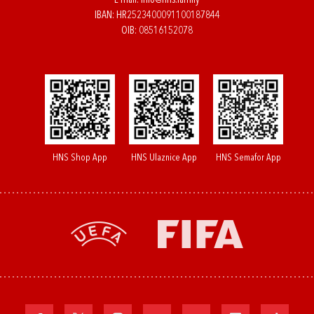
E-mail:
info@hns.family
IBAN: HR2523400091100187844
OIB: 08516152078
HNS Shop App
HNS Ulaznice App
HNS Semafor App