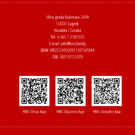
Ulica grada Vukovara 269A
10000 Zagreb
Hrvatska / Croatia
Tel:
+385 1 2361555
E-mail:
info@hns.family
IBAN: HR2523400091100187844
OIB: 08516152078
HNS Shop App
HNS Ulaznice App
HNS Semafor App