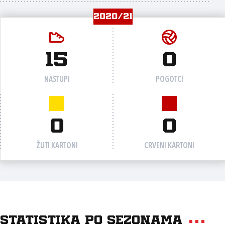
2020/21
15
0
NASTUPI
POGOTCI
0
0
ŽUTI KARTONI
CRVENI KARTONI
Statistika po sezonama