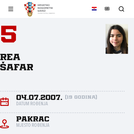
5
Rea
Šafar
04.07.2007.
(19 godina)
DATUM ROĐENJA
Pakrac
MJESTO ROĐENJA