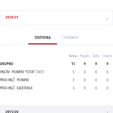
2020/21
STATISTIKA
UTAKMICE
Nastupi
Pogotci
Žuti k.
Crveni k.
UKUPNO
15
0
0
0
HNLŽM - PIONIRKE "ISTOK" 20/21
5
0
0
0
PRVA HNLŽ - PIONIRKE
7
0
0
0
PRVA HNLŽ - KADETKINJE
3
0
0
0
2019/20