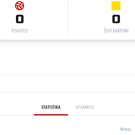
0
0
POGOTCI
ŽUTI KARTONI
STATISTIKA
UTAKMICE
Nastupi