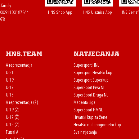
.family
HNS Shop App
HNS Ulaznice App
HNS Semaf
400091100187844
078
HNS.team
Natjecanja
A reprezentacija
Supersport HNL
U-21
Supersport Hrvatski kup
U-19
Supersport Superkup
U-17
SuperSport Prva NL
U-15
SuperSport Druga NL
A reprezentacija (Ž)
Magenta Liga
U-19 (Ž)
SuperSport HMNL
U-17 (Ž)
Hrvatski kup za žene
U-15 (Ž)
Hrvatski malonogometni kup
Futsal A
Sva natjecanja