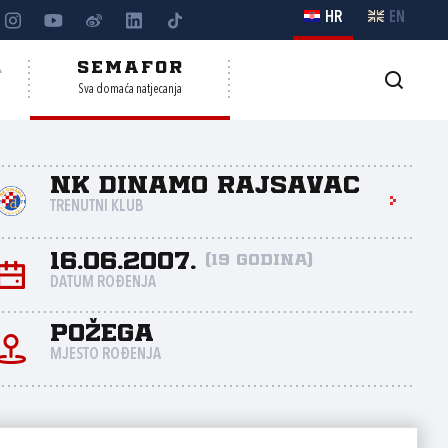
HR
EN
A
SEMAFOR
Sva domaća natjecanja
NK Dinamo Rajsavac
TRENUTNI KLUB
16.06.2007.
(19 godina)
DATUM ROĐENJA
Požega
MJESTO ROĐENJA