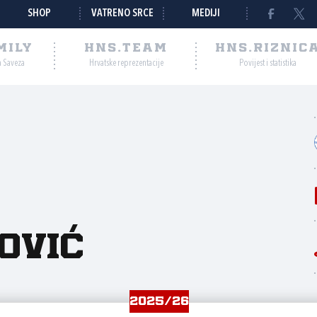
SHOP
VATRENO SRCE
MEDIJI
MILY
HNS.TEAM
HNS.RIZNIC
a Saveza
Hrvatske reprezentacije
Povijest i statistika
ović
2025/26