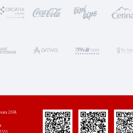
ovara 269A
a
61555