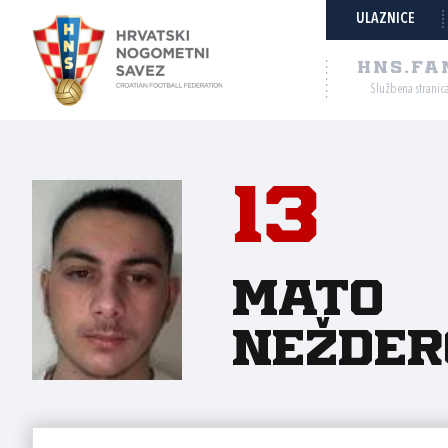
ULAZNICE
HNS.FA
Službena stranic
13
Mato
Nežder