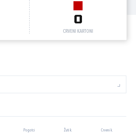
0
CRVENI KARTONI
Pogotci
Žuti k.
Crveni k.