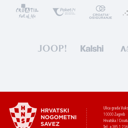
Ulica grada Vuk
10000 Zagreb
Hrvatska / Croati
Tel:
+385 1 23