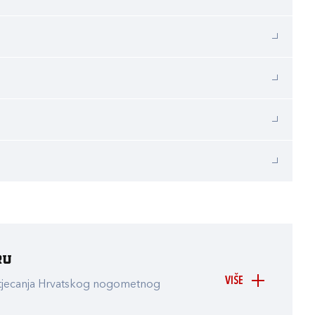
ru
VIŠE
atjecanja Hrvatskog nogometnog