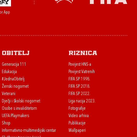
or App
Obitelj
Riznica
Generacija 111
Povijest HNS-a
Edukacija
Povijest Vatrenih
#JednaObitelj
FIFA SP 1998.
Ženski nogomet
FIFA SP 2018.
Veterani
FIFA SP 2022.
Dječji i školski nogomet
Liga nacija 2023.
Osobe s invaliditetom
Fotografije
UEFA Playmakers
Video arhiva
Shop
Publikacije
Informativno-multimedijski centar
Wallpaperi