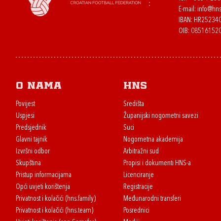
E-mail:
info@hns
IBAN: HR2523
OIB: 08516152
O nama
HNS
Povijest
Središta
Uspjesi
Županijski nogometni savezi
Predsjednik
Suci
Glavni tajnik
Nogometna akademija
Izvršni odbor
Arbitražni sud
Skupština
Propisi i dokumenti HNS-a
Pristup informacijama
Licenciranje
Opći uvjeti korištenja
Registracije
Privatnost i kolačići (hns.family)
Međunarodni transferi
Privatnost i kolačići (hns.team)
Posrednici