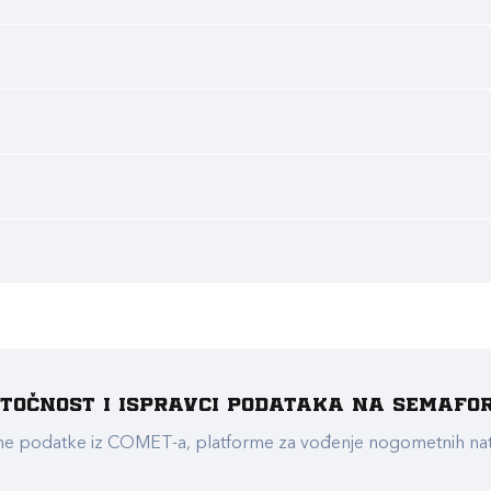
e točnost i ispravci podataka na Semafo
ualne podatke iz COMET-a, platforme za vođenje nogometnih n