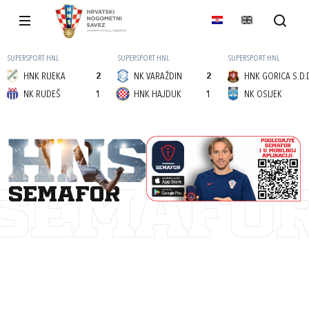
SUPERSPORT HNL
SUPERSPORT HNL
SUPERSPORT HNL
HNK RIJEKA
2
NK VARAŽDIN
2
HNK GORICA S.D.
NK RUDEŠ
1
HNK HAJDUK
1
NK OSIJEK
semafor
SEMAFO