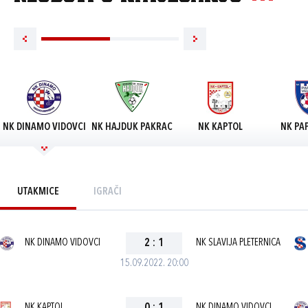
NK DINAMO VIDOVCI
NK HAJDUK PAKRAC
NK KAPTOL
NK PAP
UTAKMICE
IGRAČI
NK DINAMO VIDOVCI
2
:
1
NK SLAVIJA PLETERNICA
15.09.2022. 20:00
NK KAPTOL
NK DINAMO VIDOVCI