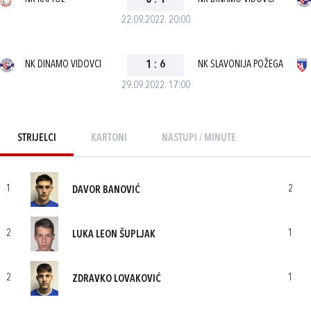
0
:
1
22.09.2022. 20:00
NK DINAMO VIDOVCI
1
:
6
NK SLAVONIJA POŽEGA
29.09.2022. 17:00
STRIJELCI
KARTONI
NASTUPI / MINUTE
1
2
DAVOR BANOVIĆ
2
1
LUKA LEON ŠUPLJAK
2
1
ZDRAVKO LOVAKOVIĆ