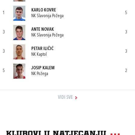
KARLO KOVRE
1
5
NK Slavonija Požega
ANTE NOVAK
3
3
NK Slavonija Požega
PETAR ILIČIĆ
3
3
NK Kaptol
JOSIP KALEM
5
2
NK Požega
VIDI SVE
Klubovi u natjecanju