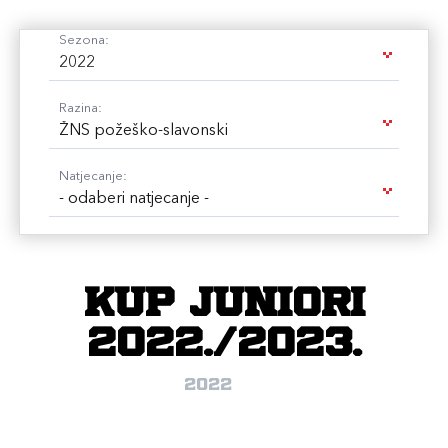
Sezona:
2022
Razina:
ŽNS požeško-slavonski
Natjecanje:
- odaberi natjecanje -
Kup juniori
2022./2023.
2022