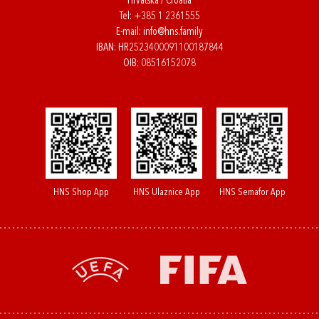
Hrvatska / Croatia
Tel:
+385 1 2361555
E-mail:
info@hns.family
IBAN: HR2523400091100187844
OIB: 08516152078
HNS Shop App
HNS Ulaznice App
HNS Semafor App