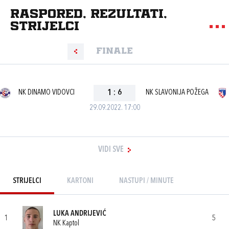
Raspored, rezultati,
strijelci
Finale
NK DINAMO VIDOVCI
1
:
6
NK SLAVONIJA POŽEGA
29.09.2022. 17:00
VIDI SVE
STRIJELCI
KARTONI
NASTUPI / MINUTE
LUKA ANDRIJEVIĆ
1
5
NK Kaptol