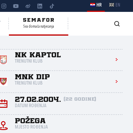
HR
EN
A
SEMAFOR
Sva domaća natjecanja
NK Kaptol
TRENUTNI KLUB
MNK DIP
TRENUTNI KLUB
27.02.2004.
(22 godine)
DATUM ROĐENJA
Požega
MJESTO ROĐENJA