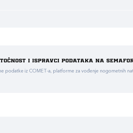
e točnost i ispravci podataka na Semafo
ualne podatke iz COMET-a, platforme za vođenje nogometnih n