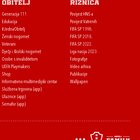
Obitelj
Riznica
Generacija 111
Povijest HNS-a
Edukacija
Povijest Vatrenih
#JednaObitelj
FIFA SP 1998.
Ženski nogomet
FIFA SP 2018.
Veterani
FIFA SP 2022.
Dječji i školski nogomet
Liga nacija 2023.
Osobe s invaliditetom
Fotografije
UEFA Playmakers
Video arhiva
Shop
Publikacije
Informativno-multimedijski centar
Wallpaperi
Službena trgovina (app)
Ulaznice (app)
Semafor (app)