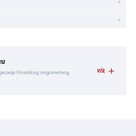
ru
VIŠE
atjecanja Hrvatskog nogometnog