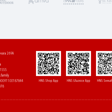
ovara 269A
a
61555
.family
HNS Shop App
HNS Ulaznice App
HNS Semaf
400091100187844
078