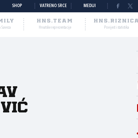
SHOP
VATRENO SRCE
MEDIJI
MILY
HNS.TEAM
HNS.RIZNIC
a Saveza
Hrvatske reprezentacije
Povijest i statistika
av
vić