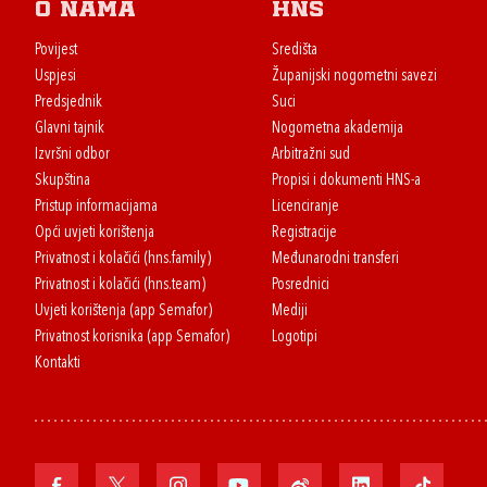
O nama
HNS
Povijest
Središta
Uspjesi
Županijski nogometni savezi
Predsjednik
Suci
Glavni tajnik
Nogometna akademija
Izvršni odbor
Arbitražni sud
Skupština
Propisi i dokumenti HNS-a
Pristup informacijama
Licenciranje
Opći uvjeti korištenja
Registracije
Privatnost i kolačići (hns.family)
Međunarodni transferi
Privatnost i kolačići (hns.team)
Posrednici
Uvjeti korištenja (app Semafor)
Mediji
Privatnost korisnika (app Semafor)
Logotipi
Kontakti