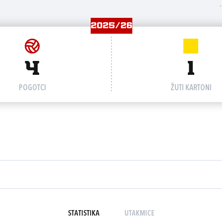
2025/26
4
1
POGOTCI
ŽUTI KARTONI
STATISTIKA
UTAKMICE