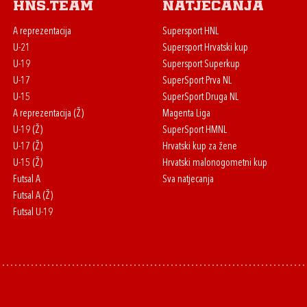
HNS.team
Natjecanja
A reprezentacija
Supersport HNL
U-21
Supersport Hrvatski kup
U-19
Supersport Superkup
U-17
SuperSport Prva NL
U-15
SuperSport Druga NL
A reprezentacija (Ž)
Magenta Liga
U-19 (Ž)
SuperSport HMNL
U-17 (Ž)
Hrvatski kup za žene
U-15 (Ž)
Hrvatski malonogometni kup
Futsal A
Sva natjecanja
Futsal A (Ž)
Futsal U-19