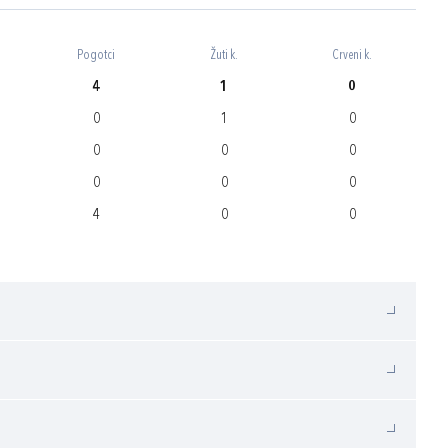
Pogotci
Žuti k.
Crveni k.
4
1
0
0
1
0
0
0
0
0
0
0
4
0
0