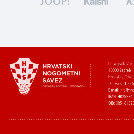
Ulica grada Vuk
10000 Zagreb
Hrvatska / Croati
Tel:
+385 1 23
E-mail:
info@hns
IBAN: HR2523
OIB: 08516152