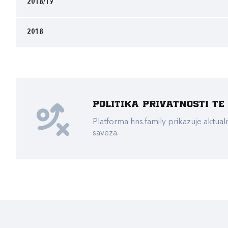
2018/19
2018
Politika privatnosti t
Platforma hns.family prikazuje akt
saveza.