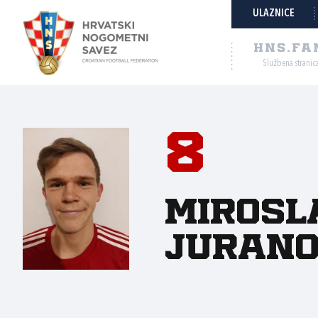
ULAZNICE
HNS.FA
Službena stranic
8
Mirosl
Jurano