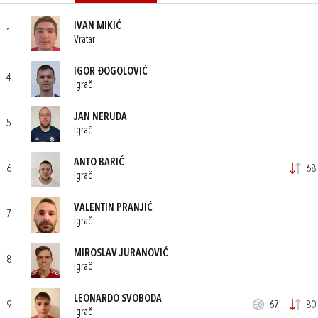
IVAN MIKIĆ
1
Vratar
IGOR ĐOGOLOVIĆ
4
Igrač
JAN NERUDA
5
Igrač
ANTO BARIĆ
6
68'
Igrač
VALENTIN PRANJIĆ
7
Igrač
MIROSLAV JURANOVIĆ
8
Igrač
LEONARDO SVOBODA
9
67'
80'
Igrač