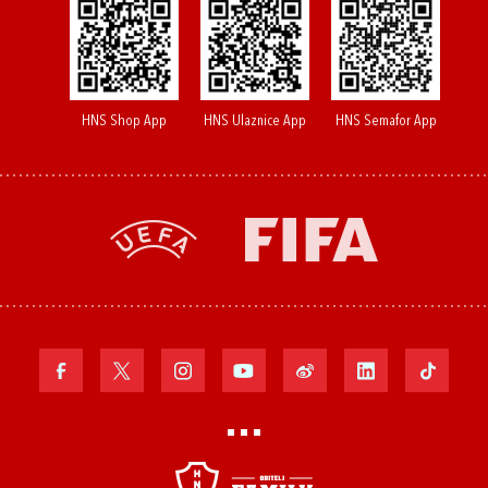
HNS Shop App
HNS Ulaznice App
HNS Semafor App