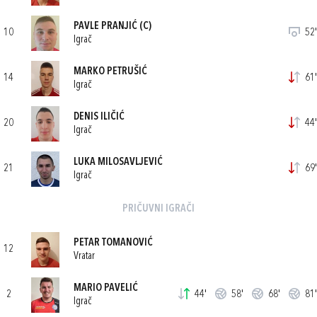
PAVLE PRANJIĆ
(C)
10
52'
Igrač
MARKO PETRUŠIĆ
14
61'
Igrač
DENIS ILIČIĆ
20
44'
Igrač
LUKA MILOSAVLJEVIĆ
21
69'
Igrač
PRIČUVNI IGRAČI
PETAR TOMANOVIĆ
12
Vratar
MARIO PAVELIĆ
2
44'
58'
68'
81'
Igrač