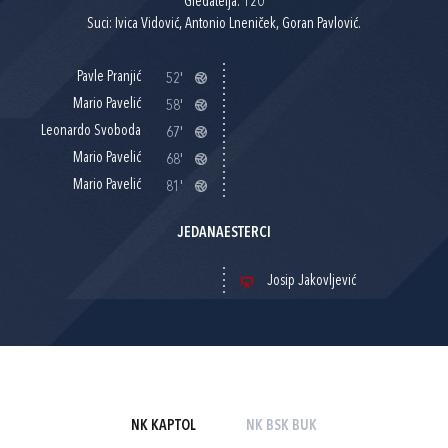
Gledatelja: 120
Suci: Ivica Vidović, Antonio Lneniček, Goran Pavlović.
Pavle Pranjić
52'
Mario Pavelić
58'
Leonardo Svoboda
67'
Mario Pavelić
68'
Mario Pavelić
81'
JEDANAESTERCI
Josip Jakovljević
NK KAPTOL
NK BSK BUK