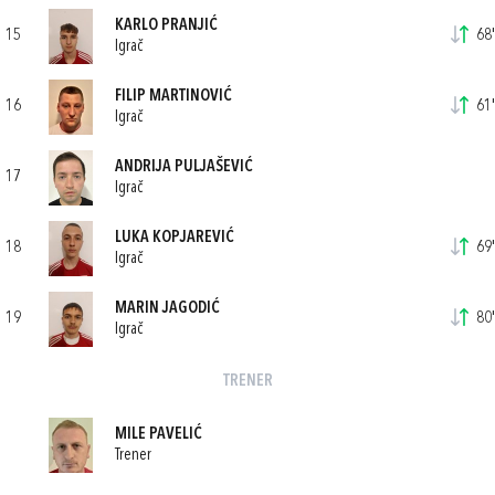
KARLO PRANJIĆ
15
68'
Igrač
FILIP MARTINOVIĆ
16
61'
Igrač
ANDRIJA PULJAŠEVIĆ
17
Igrač
LUKA KOPJAREVIĆ
18
69'
Igrač
MARIN JAGODIĆ
19
80'
Igrač
TRENER
MILE PAVELIĆ
Trener