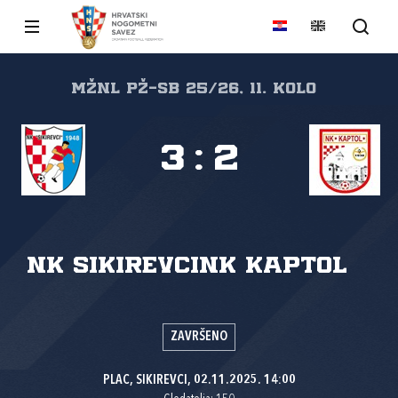
MŽNL PŽ-SB 25/26, 11. kolo
3
:
2
NK Sikirevci
NK Kaptol
ZAVRŠENO
PLAC, SIKIREVCI, 02.11.2025. 14:00