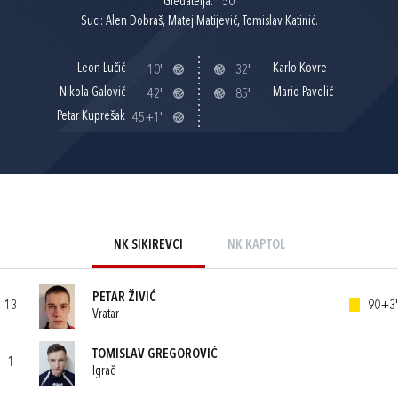
Gledatelja: 150
Suci: Alen Dobraš, Matej Matijević, Tomislav Katinić.
Leon Lučić
Karlo Kovre
10'
32'
Nikola Galović
Mario Pavelić
42'
85'
Petar Kuprešak
45+1'
NK SIKIREVCI
NK KAPTOL
PETAR ŽIVIĆ
13
90+3'
Vratar
TOMISLAV GREGOROVIĆ
1
Igrač