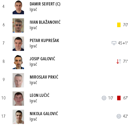
DAMIR SEIFERT
(C)
4
Igrač
IVAN BLAŽANOVIĆ
6
70'
Igrač
PETAR KUPREŠAK
7
45+1'
Igrač
JOSIP GALOVIĆ
8
71'
Igrač
MIROSLAV PRKIĆ
9
Igrač
LEON LUČIĆ
10
10'
67'
Igrač
NIKOLA GALOVIĆ
17
42'
Igrač