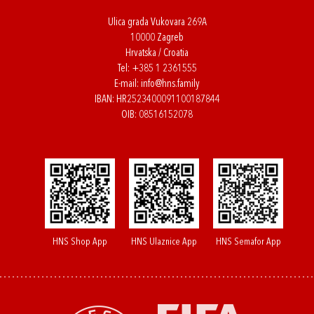
Ulica grada Vukovara 269A
10000 Zagreb
Hrvatska / Croatia
Tel:
+385 1 2361555
E-mail:
info@hns.family
IBAN: HR2523400091100187844
OIB: 08516152078
HNS Shop App
HNS Ulaznice App
HNS Semafor App