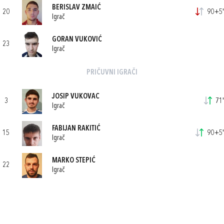
BERISLAV ZMAIĆ
20
90+5'
Igrač
GORAN VUKOVIĆ
23
Igrač
PRIČUVNI IGRAČI
JOSIP VUKOVAC
3
71'
Igrač
FABIJAN RAKITIĆ
15
90+5'
Igrač
MARKO STEPIĆ
22
Igrač