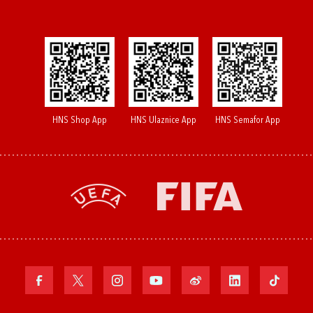
HNS Shop App
HNS Ulaznice App
HNS Semafor App