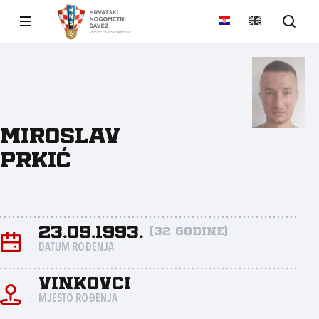
Miroslav
Prkić
23.09.1993.
(32 godine)
DATUM ROĐENJA
Vinkovci
MJESTO ROĐENJA