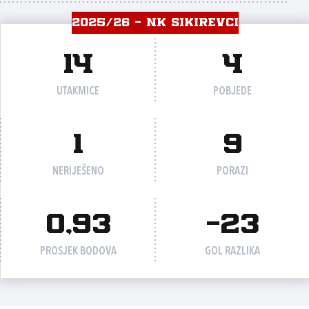
2025/26 - NK SIKIREVCI
14
4
UTAKMICE
POBJEDE
1
9
NERIJEŠENO
PORAZI
0,93
-23
PROSJEK BODOVA
GOL RAZLIKA