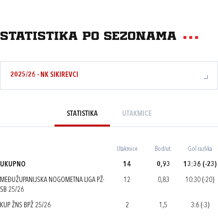
Statistika po sezonama
2025/26 - NK SIKIREVCI
STATISTIKA
UTAKMICE
Utakmice
Bod/ut.
Gol razlika
UKUPNO
14
0,93
13:36 (-23)
MEĐUŽUPANIJSKA NOGOMETNA LIGA PŽ-
12
0,83
10:30 (-20)
SB 25/26
KUP ŽNS BPŽ 25/26
2
1,5
3:6 (-3)