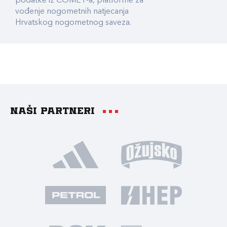
podatke iz COMET-a, platforme za
vođenje nogometnih natjecanja
Hrvatskog nogometnog saveza.
Naši partneri