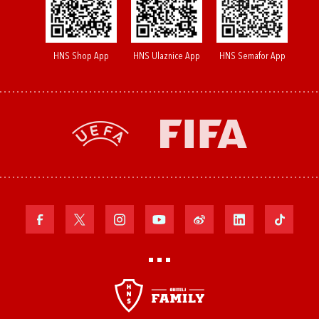
HNS Shop App
HNS Ulaznice App
HNS Semafor App