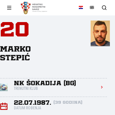
20
Marko
Stepić
NK Šokadija (BG)
TRENUTNI KLUB
22.07.1987.
(39 godina)
DATUM ROĐENJA