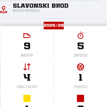
Slavonski Brod
MJESTO ROĐENJA
2025/26
9
5
NASTUPI
ZAPOČEO
4
1
UŠAO S KLUPE
POGOTCI