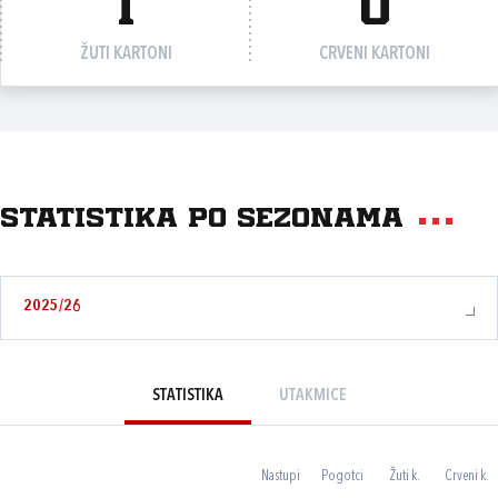
1
0
ŽUTI KARTONI
CRVENI KARTONI
Statistika po sezonama
2025/26
STATISTIKA
UTAKMICE
Nastupi
Pogotci
Žuti k.
Crveni k.