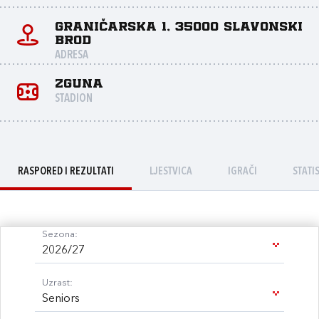
Graničarska 1, 35000 Slavonski
Brod
ADRESA
Zguna
STADION
RASPORED I REZULTATI
LJESTVICA
IGRAČI
STATI
Sezona:
2026/27
Uzrast:
Seniors