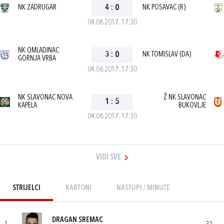
NK ZADRUGAR
4
:
0
NK POSAVAC (R)
04.06.2017. 17:30
NK OMLADINAC
3
:
0
NK TOMISLAV (DA)
GORNJA VRBA
04.06.2017. 17:30
NK SLAVONAC NOVA
Ž NK SLAVONAC
1
:
5
KAPELA
BUKOVLJE
04.06.2017. 17:30
VIDI SVE
STRIJELCI
KARTONI
NASTUPI / MINUTE
DRAGAN SREMAC