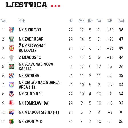
Ljestvica
Poz
Klub
Uk
Pob
Ner
Por
GR
Bod
1
NK SIKIREVCI
24
17
5
2
+53
56
2
NK ZADRUGAR
24
14
5
5
+28
47
Ž NK SLAVONAC
3
24
13
6
5
+26
45
BUKOVLJE
4
Ž MLADOST C
24
13
5
6
+18
44
NK SLAVONAC NOVA
5
24
12
0
12
+5
36
KAPELA
6
NK BATRINA
24
11
2
11
-2
35
NK OMLADINAC GORNJA
7
24
10
5
9
+9
34
VRBA (-1)
8
NK GUNDINCI
24
10
4
10
-7
34
9
NK TOMISLAV (DA)
24
9
5
10
+8
32
10
NK MLADOST SIBINJ (-1)
24
8
7
9
+2
30
11
NK ZVONIMIR
24
7
7
10
-5
28