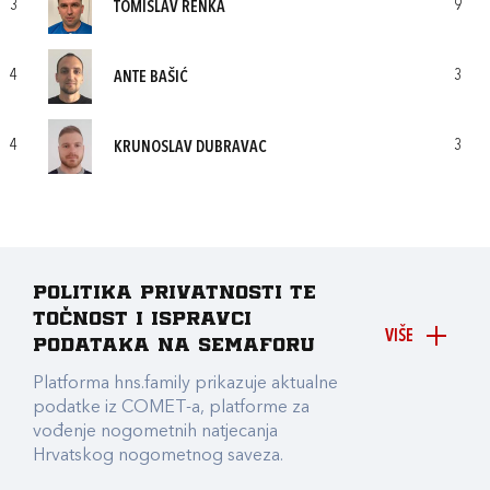
3
9
TOMISLAV RENKA
4
3
ANTE BAŠIĆ
4
3
KRUNOSLAV DUBRAVAC
Politika privatnosti te
točnost i ispravci
VIŠE
podataka na Semaforu
Platforma hns.family prikazuje aktualne
podatke iz COMET-a, platforme za
vođenje nogometnih natjecanja
Hrvatskog nogometnog saveza.