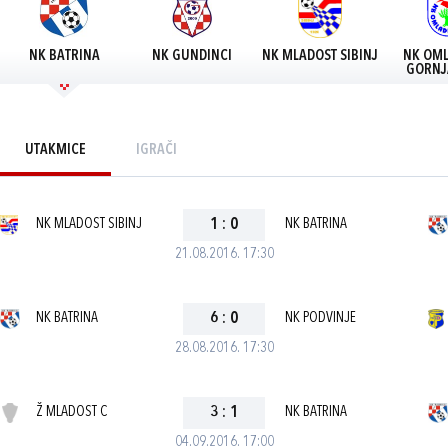
NK BATRINA
NK GUNDINCI
NK MLADOST SIBINJ
NK OML
GORNJ
UTAKMICE
IGRAČI
NK MLADOST SIBINJ
1
:
0
NK BATRINA
21.08.2016. 17:30
NK BATRINA
6
:
0
NK PODVINJE
28.08.2016. 17:30
Ž MLADOST C
3
:
1
NK BATRINA
04.09.2016. 17:00