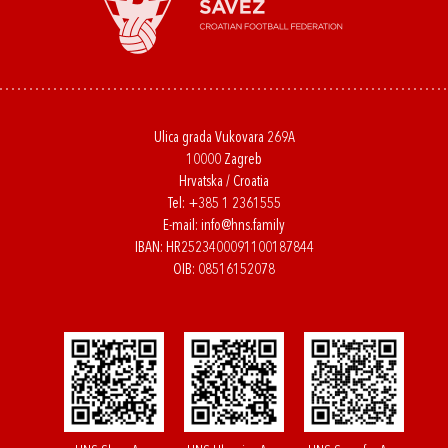
Ulica grada Vukovara 269A
10000 Zagreb
Hrvatska / Croatia
Tel:
+385 1 2361555
E-mail:
info@hns.family
IBAN: HR2523400091100187844
OIB: 08516152078