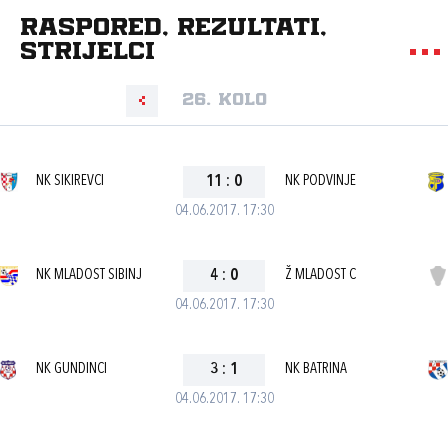
Raspored, rezultati,
strijelci
26. kolo
NK SIKIREVCI
11
:
0
NK PODVINJE
04.06.2017. 17:30
NK MLADOST SIBINJ
4
:
0
Ž MLADOST C
04.06.2017. 17:30
NK GUNDINCI
3
:
1
NK BATRINA
04.06.2017. 17:30