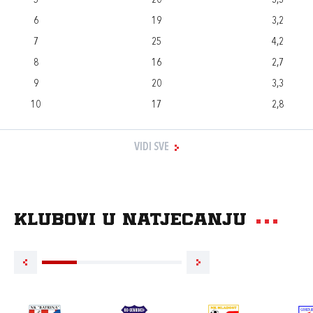
5
20
3,3
6
19
3,2
7
25
4,2
8
16
2,7
9
20
3,3
10
17
2,8
VIDI SVE
Klubovi u natjecanju