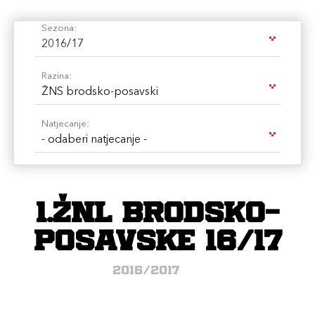
Sezona:
2016/17
Razina:
ŽNS brodsko-posavski
Natjecanje:
- odaberi natjecanje -
1.ŽNL Brodsko-
Posavske 16/17
2016/2017