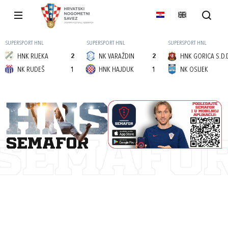
SUPERSPORT HNL
SUPERSPORT HNL
SUPERSPORT HNL
HNK RIJEKA
2
NK VARAŽDIN
2
HNK GORICA S.D.
NK RUDEŠ
1
HNK HAJDUK
1
NK OSIJEK
semafor
SEMAFO