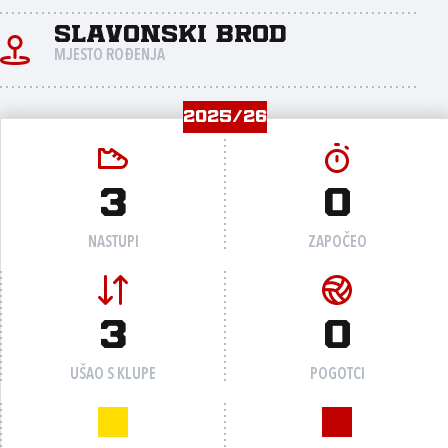
Slavonski Brod
MJESTO ROĐENJA
2025/26
3
0
NASTUPI
ZAPOČEO
3
0
UŠAO S KLUPE
POGOTCI