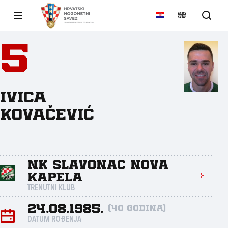
5
Ivica
Kovačević
NK Slavonac Nova
Kapela
TRENUTNI KLUB
24.08.1985.
(40 godina)
DATUM ROĐENJA