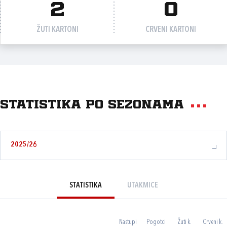
2
0
ŽUTI KARTONI
CRVENI KARTONI
Statistika po sezonama
2025/26
STATISTIKA
UTAKMICE
Nastupi
Pogotci
Žuti k.
Crveni k.