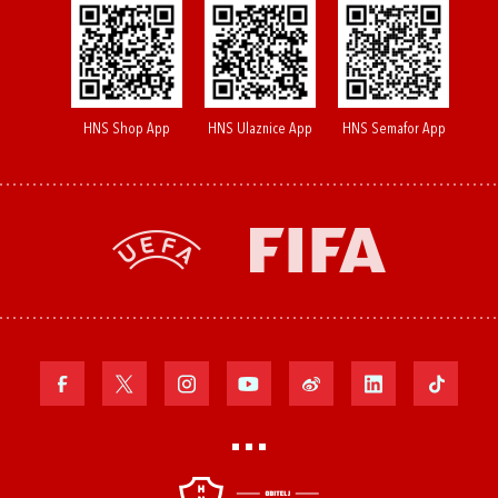
HNS Shop App
HNS Ulaznice App
HNS Semafor App