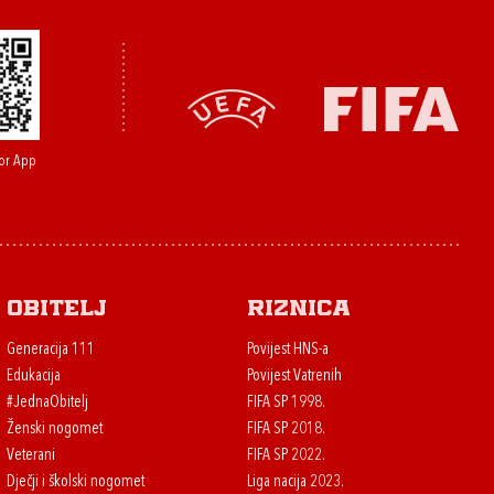
or App
Obitelj
Riznica
Generacija 111
Povijest HNS-a
Edukacija
Povijest Vatrenih
#JednaObitelj
FIFA SP 1998.
Ženski nogomet
FIFA SP 2018.
Veterani
FIFA SP 2022.
Dječji i školski nogomet
Liga nacija 2023.