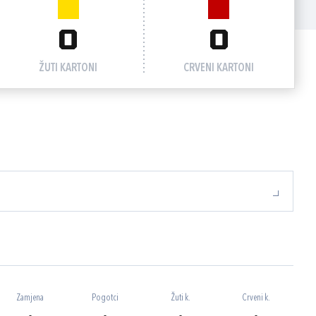
0
0
ŽUTI KARTONI
CRVENI KARTONI
Zamjena
Pogotci
Žuti k.
Crveni k.