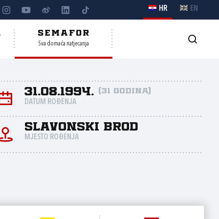
HR
EN
A
SEMAFOR
Sva domaća natjecanja
31.08.1994.
(31 godina)
DATUM ROĐENJA
Slavonski Brod
MJESTO ROĐENJA