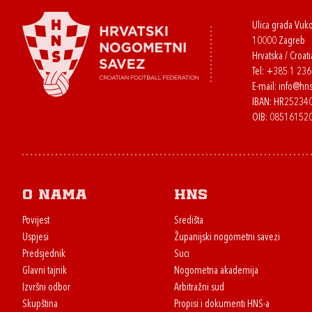
Ulica grada Vuk
10000 Zagreb
Hrvatska / Croati
Tel:
+385 1 23
E-mail:
info@hns
IBAN: HR2523
OIB: 08516152
O nama
HNS
Povijest
Središta
Uspjesi
Županijski nogometni savezi
Predsjednik
Suci
Glavni tajnik
Nogometna akademija
Izvršni odbor
Arbitražni sud
Skupština
Propisi i dokumenti HNS-a