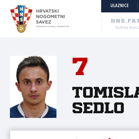
ULAZNICE
HNS.FA
Službena stranic
7
Tomisl
Sedlo