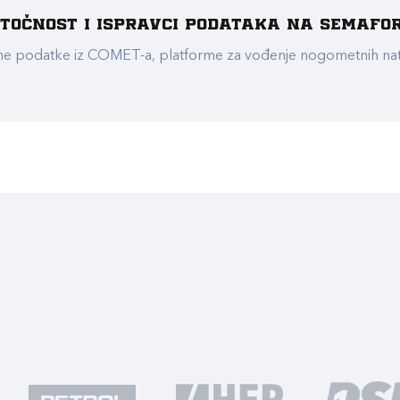
e točnost i ispravci podataka na Semafo
ualne podatke iz COMET-a, platforme za vođenje nogometnih n