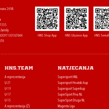
ovara 269A
a
61555
.family
HNS Shop App
HNS Ulaznice App
HNS Semaf
400091100187844
078
HNS.team
Natjecanja
A reprezentacija
Supersport HNL
U-21
Supersport Hrvatski kup
U-19
Supersport Superkup
U-17
SuperSport Prva NL
U-15
SuperSport Druga NL
A reprezentacija (Ž)
Magenta Liga