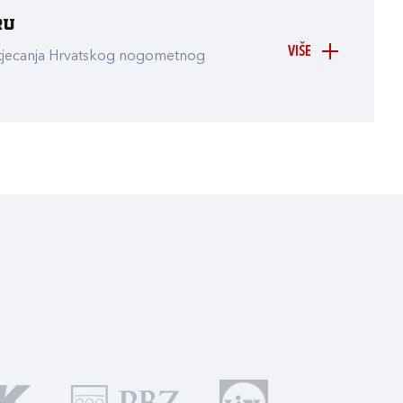
ru
VIŠE
atjecanja Hrvatskog nogometnog