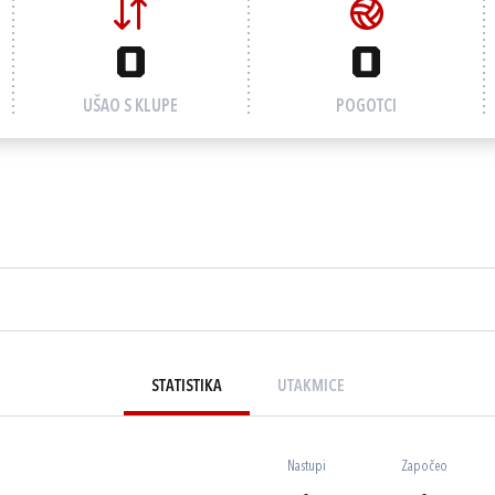
0
0
UŠAO S KLUPE
POGOTCI
STATISTIKA
UTAKMICE
Nastupi
Započeo