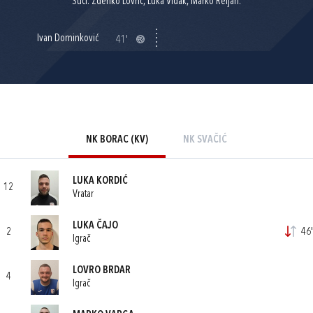
Suci: Zdenko Lovrić, Luka Vidak, Marko Reljan.
Ivan Dominković
41'
NK BORAC (KV)
NK SVAČIĆ
LUKA KORDIĆ
12
Vratar
LUKA ČAJO
2
46'
Igrač
LOVRO BRDAR
4
Igrač