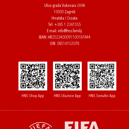
Ulica grada Vukovara 269A
10000 Zagreb
Hrvatska / Croatia
Tel:
+385 1 2361555
E-mail:
info@hns.family
IBAN: HR2523400091100187844
OIB: 08516152078
HNS Shop App
HNS Ulaznice App
HNS Semafor App