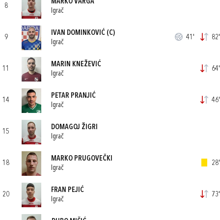
MARKO VARGA
8
Igrač
IVAN DOMINKOVIĆ
(C)
9
41'
82'
Igrač
MARIN KNEŽEVIĆ
11
64'
Igrač
PETAR PRANJIĆ
14
46'
Igrač
DOMAGOJ ŽIGRI
15
Igrač
MARKO PRUGOVEČKI
18
28'
Igrač
FRAN PEJIĆ
20
73'
Igrač