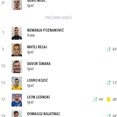
ĐURO MIŠIĆ
21
Igrač
PRIČUVNI IGRAČI
NEMANJA POZNANOVIĆ
1
Vratar
MATEJ BELAJ
5
46'
Igrač
DAVOR ŠIMARA
10
Igrač
LOVRO KOZIĆ
13
73'
Igrač
LEON LEDINSKI
17
46'
68'
Igrač
DOMAGOJ BALATINAC
19
64'