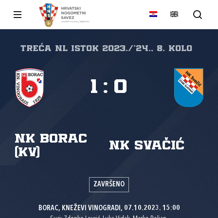
Treća NL Istok 2023./'24., 8. kolo
1
:
0
NK Borac
NK Svačić
(KV)
ZAVRŠENO
BORAC, KNEŽEVI VINOGRADI, 07.10.2023. 15:00