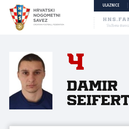
ULAZNICE
HNS.FA
Službena stranic
4
Damir
Seifer