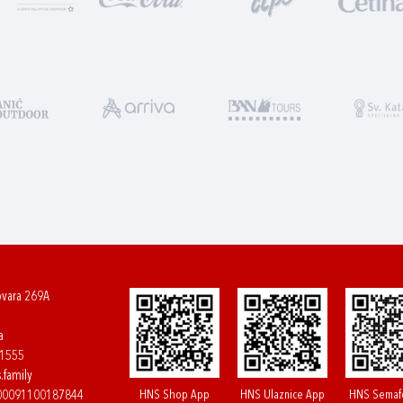
ovara 269A
a
61555
.family
HNS Shop App
HNS Ulaznice App
HNS Semaf
400091100187844