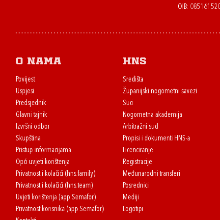
OIB: 08516152
O nama
HNS
Povijest
Središta
Uspjesi
Županijski nogometni savezi
Predsjednik
Suci
Glavni tajnik
Nogometna akademija
Izvršni odbor
Arbitražni sud
Skupština
Propisi i dokumenti HNS-a
Pristup informacijama
Licenciranje
Opći uvjeti korištenja
Registracije
Privatnost i kolačići (hns.family)
Međunarodni transferi
Privatnost i kolačići (hns.team)
Posrednici
Uvjeti korištenja (app Semafor)
Mediji
Privatnost korisnika (app Semafor)
Logotipi