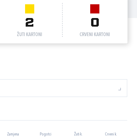
2
0
ŽUTI KARTONI
CRVENI KARTONI
Zamjena
Pogotci
Žuti k.
Crveni k.