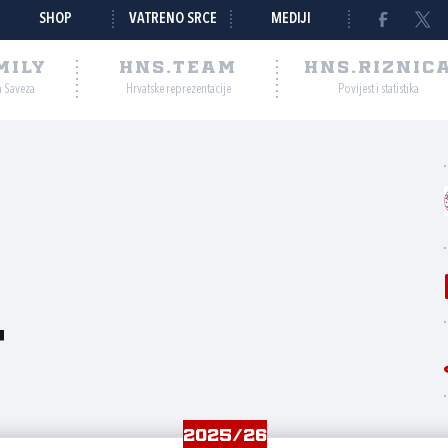
SHOP
VATRENO SRCE
MEDIJI
MILY
HNS.TEAM
HNS.RIZNIC
a Saveza
Hrvatske reprezentacije
Povijest i statistika
t
2025/26