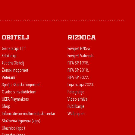
Obitelj
Riznica
Generacija 111
Povijest HNS-a
Edukacija
Povijest Vatrenih
#JednaObitelj
FIFA SP 1998.
Ženski nogomet
FIFA SP 2018.
Veterani
FIFA SP 2022.
Dječji i školski nogomet
Liga nacija 2023.
Osobe s invaliditetom
Fotografije
UEFA Playmakers
Video arhiva
Shop
Publikacije
Informativno-multimedijski centar
Wallpaperi
Službena trgovina (app)
Ulaznice (app)