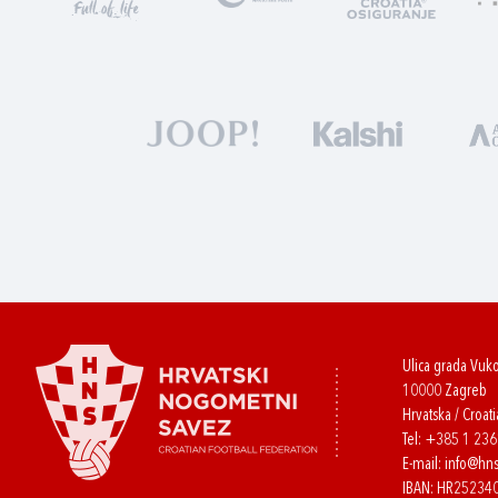
Ulica grada Vuk
10000 Zagreb
Hrvatska / Croati
Tel:
+385 1 23
E-mail:
info@hns
IBAN: HR2523