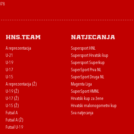
078
HNS.team
Natjecanja
A reprezentacija
Supersport HNL
U-21
Supersport Hrvatski kup
U-19
Supersport Superkup
U-17
SuperSport Prva NL
U-15
SuperSport Druga NL
A reprezentacija (Ž)
Magenta Liga
U-19 (Ž)
SuperSport HMNL
U-17 (Ž)
Hrvatski kup za žene
U-15 (Ž)
Hrvatski malonogometni kup
Futsal A
Sva natjecanja
Futsal A (Ž)
Futsal U-19