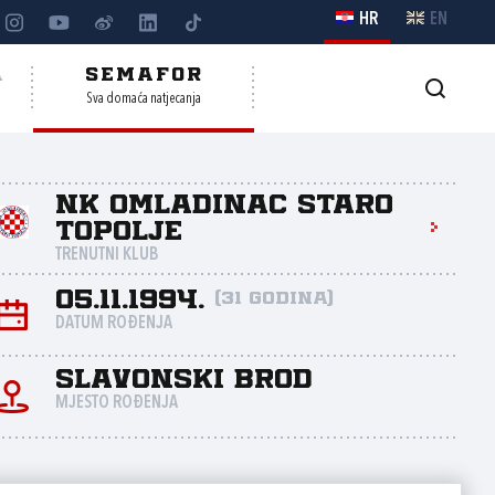
HR
EN
A
SEMAFOR
Sva domaća natjecanja
NK Omladinac Staro
Topolje
TRENUTNI KLUB
05.11.1994.
(31 godina)
DATUM ROĐENJA
Slavonski Brod
MJESTO ROĐENJA