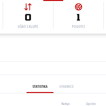
0
1
UŠAO S KLUPE
POGOTCI
STATISTIKA
UTAKMICE
Nastupi
Započeo