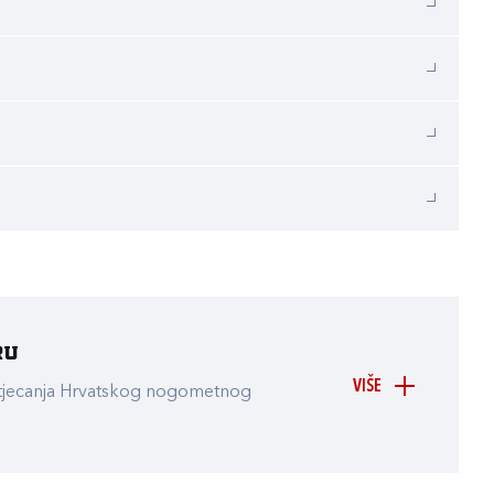
ru
VIŠE
atjecanja Hrvatskog nogometnog