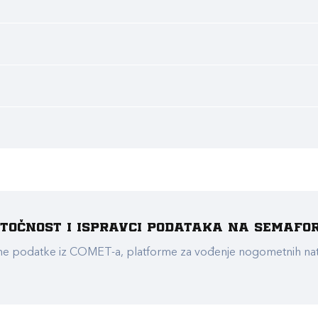
e točnost i ispravci podataka na Semafo
ualne podatke iz COMET-a, platforme za vođenje nogometnih n