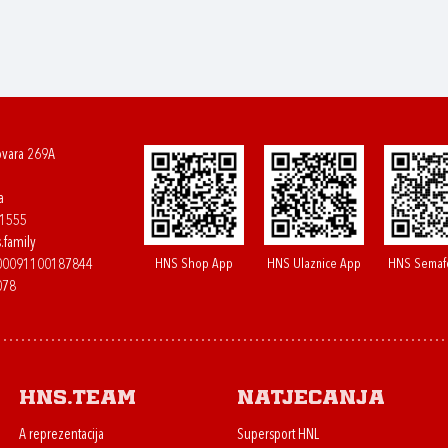
ovara 269A
a
61555
.family
HNS Shop App
HNS Ulaznice App
HNS Semaf
400091100187844
078
HNS.team
Natjecanja
A reprezentacija
Supersport HNL