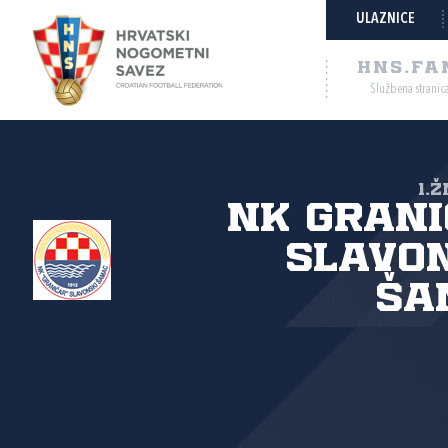
ULAZNICE
HNS.FA
Službena stranic
1.
NK Gran
Slavo
Ša