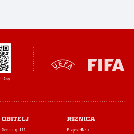
or App
Obitelj
Riznica
Generacija 111
Povijest HNS-a