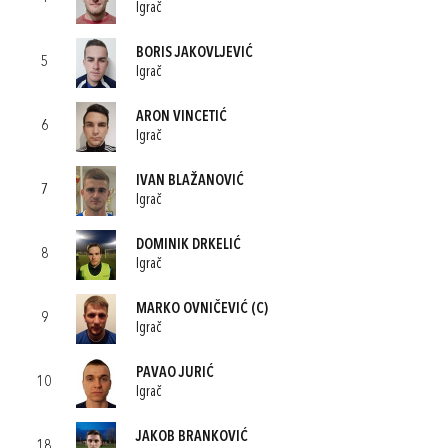
Igrač
BORIS JAKOVLJEVIĆ
5
Igrač
ARON VINCETIĆ
6
Igrač
IVAN BLAŽANOVIĆ
7
Igrač
DOMINIK DRKELIĆ
8
Igrač
MARKO OVNIČEVIĆ
(C)
9
Igrač
PAVAO JURIĆ
10
Igrač
JAKOB BRANKOVIĆ
18