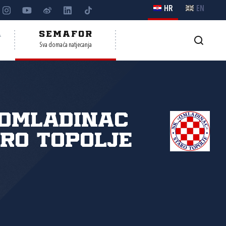
HR
EN
A
SEMAFOR
Sva domaća natjecanja
 Omladinac
ro Topolje