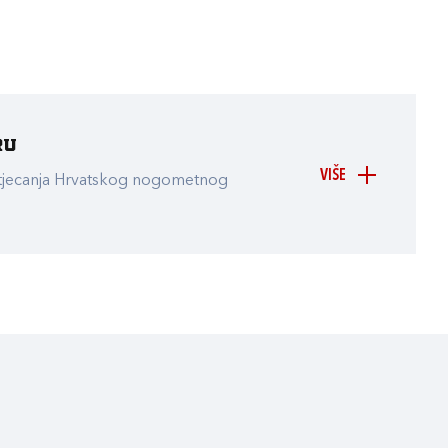
ru
VIŠE
atjecanja Hrvatskog nogometnog