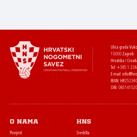
Ulica grada Vuk
10000 Zagreb
Hrvatska / Croati
Tel:
+385 1 23
E-mail:
info@hns
IBAN: HR2523
OIB: 08516152
O nama
HNS
Povijest
Središta