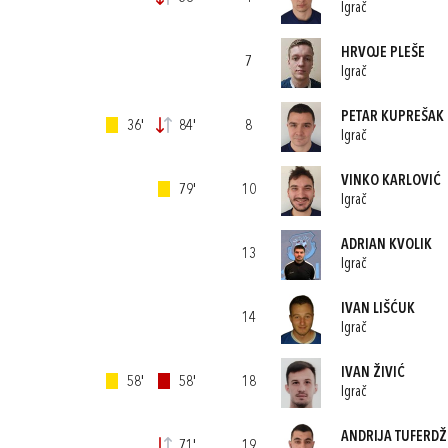
Igrač
HRVOJE PLEŠE
7
Igrač
PETAR KUPREŠAK
36'
84'
8
Igrač
VINKO KARLOVIĆ
79'
10
Igrač
ADRIAN KVOLIK
13
Igrač
IVAN LIŠĆUK
14
Igrač
IVAN ŽIVIĆ
58'
58'
18
Igrač
ANDRIJA TUFERDŽ
71'
19