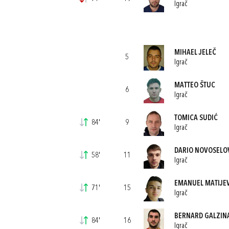
Igrač
MIHAEL JELEČ
5
Igrač
MATTEO ŠTUC
6
Igrač
TOMICA SUDIĆ
84'
9
Igrač
DARIO NOVOSELO
58'
11
Igrač
EMANUEL MATIJE
71'
15
Igrač
BERNARD GALZIN
84'
16
Igrač