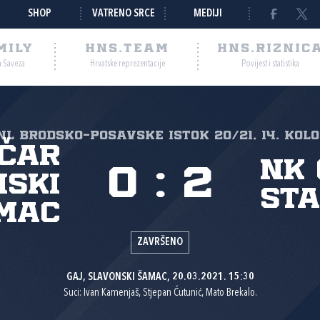
SHOP
VATRENO SRCE
MEDIJI
MILY
HNS.TEAM
HNS.RIZNIC
a Saveza
Hrvatske reprezentacije
Povijest i statistika
ŽNL Brodsko-Posavske Istok 20/21, 14. kolo
ičar
NK
0
:
2
nski
Sta
mac
ZAVRŠENO
GAJ, SLAVONSKI ŠAMAC, 20.03.2021. 15:30
Suci: Ivan Kamenjaš, Stjepan Ćutunić, Mato Brekalo.