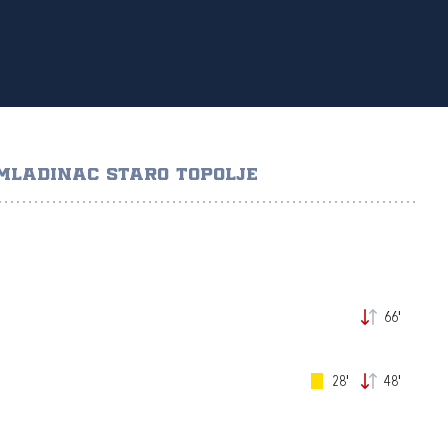
MLADINAC STARO TOPOLJE
66'
28'
48'