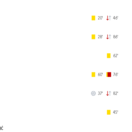
20'
46'
28'
86'
62'
60'
76'
37'
82'
45'
IĆ