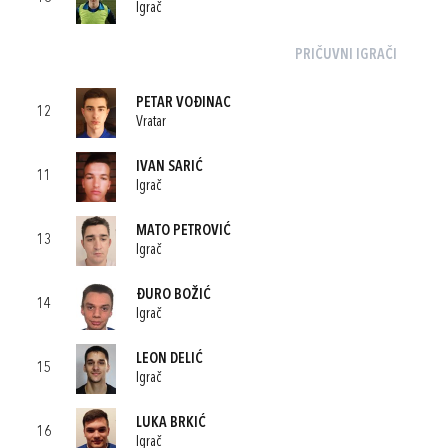
Igrač
PRIČUVNI IGRAČI
PETAR VOĐINAC
12
Vratar
IVAN SARIĆ
11
Igrač
MATO PETROVIĆ
13
Igrač
ĐURO BOŽIĆ
14
Igrač
LEON DELIĆ
15
Igrač
LUKA BRKIĆ
16
Igrač