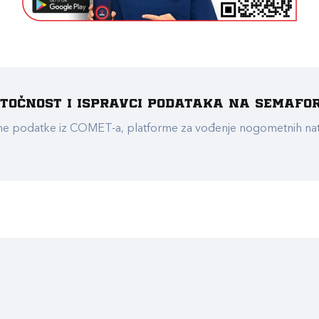
e točnost i ispravci podataka na Semafo
ualne podatke iz COMET-a, platforme za vođenje nogometnih n