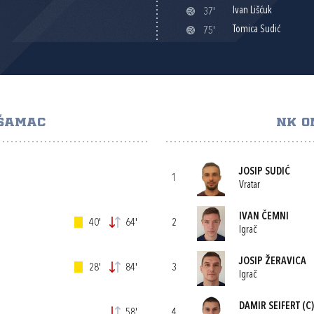
Ivan Lišćuk
37'
Tomica Sudić
75'
 ŠAMAC
NK O
JOSIP SUDIĆ
1
Vratar
IVAN ČEMNI
40'
64'
2
Igrač
JOSIP ŽERAVICA
28'
84'
3
Igrač
DAMIR SEIFERT
(C)
58'
4