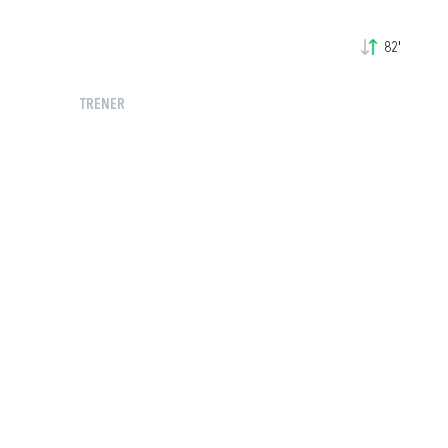
82'
TRENER