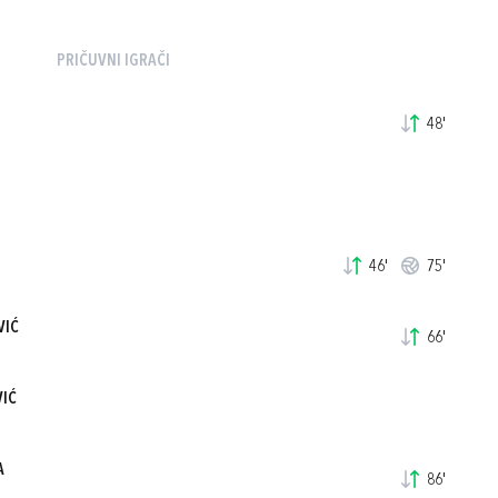
PRIČUVNI IGRAČI
48'
46'
75'
VIĆ
66'
VIĆ
A
86'