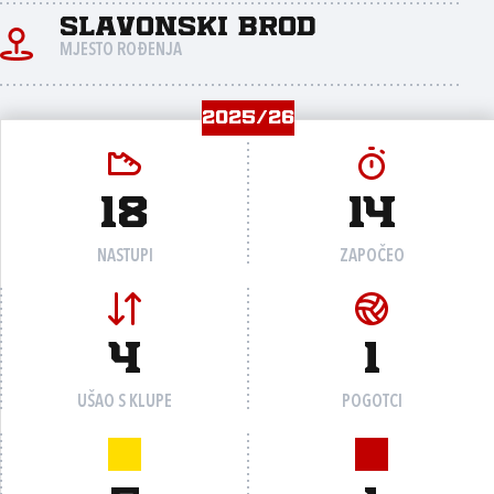
Slavonski Brod
MJESTO ROĐENJA
2025/26
18
14
NASTUPI
ZAPOČEO
4
1
UŠAO S KLUPE
POGOTCI