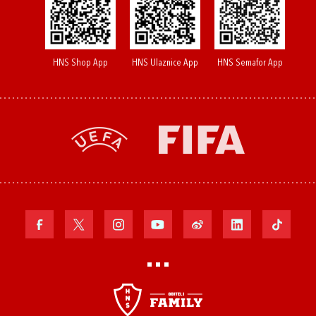
HNS Shop App
HNS Ulaznice App
HNS Semafor App