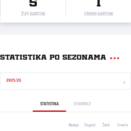
5
1
ŽUTI KARTONI
CRVENI KARTONI
Statistika po sezonama
2025/26
STATISTIKA
UTAKMICE
Nastupi
Pogotci
Žuti k.
Crveni k.