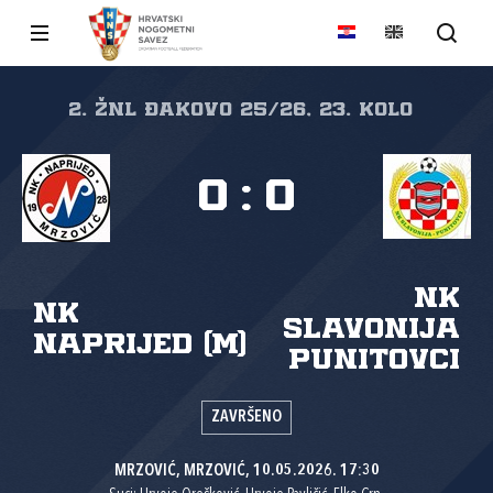
2. ŽNL Đakovo 25/26, 23. kolo
0
:
0
NK
NK
Slavonija
Naprijed (M)
Punitovci
ZAVRŠENO
MRZOVIĆ, MRZOVIĆ, 10.05.2026. 17:30