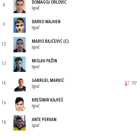
DOMAGOJ ORLOVIĆ
8
Igrač
DARKO MAJHEN
9
Igrač
MARIO RAJČEVIĆ
(C)
10
Igrač
MISLAV PAŽIN
13
Igrač
GABRIJEL MARKIĆ
14
75'
Igrač
KREŠIMIR KAJFEŠ
16
Igrač
ANTE PERVAN
18
Igrač