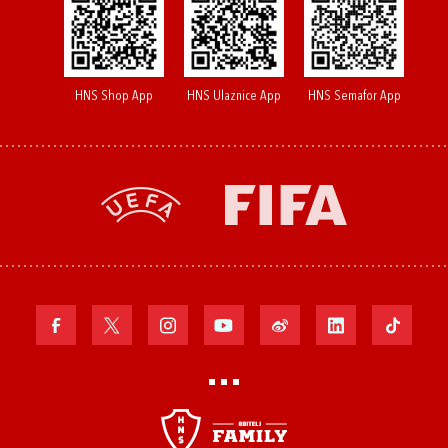
HNS Shop App
HNS Ulaznice App
HNS Semafor App