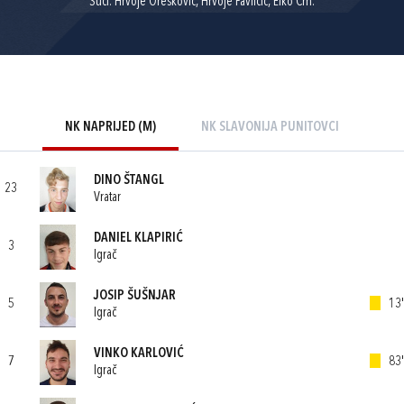
Suci: Hrvoje Orešković, Hrvoje Pavličić, Elko Crn.
NK NAPRIJED (M)
NK SLAVONIJA PUNITOVCI
DINO ŠTANGL
23
Vratar
DANIEL KLAPIRIĆ
3
Igrač
JOSIP ŠUŠNJAR
5
13'
Igrač
VINKO KARLOVIĆ
7
83'
Igrač