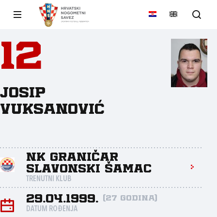
12
Josip
Vuksanović
NK Graničar
Slavonski Šamac
TRENUTNI KLUB
29.04.1999.
(27 godina)
DATUM ROĐENJA