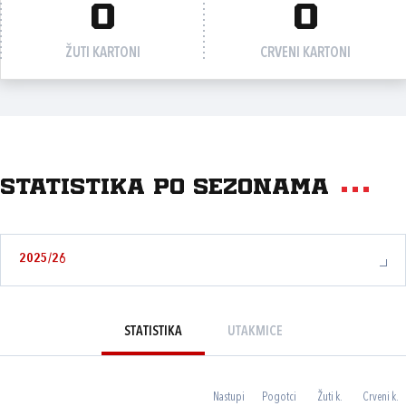
0
0
ŽUTI KARTONI
CRVENI KARTONI
Statistika po sezonama
2025/26
STATISTIKA
UTAKMICE
Nastupi
Pogotci
Žuti k.
Crveni k.