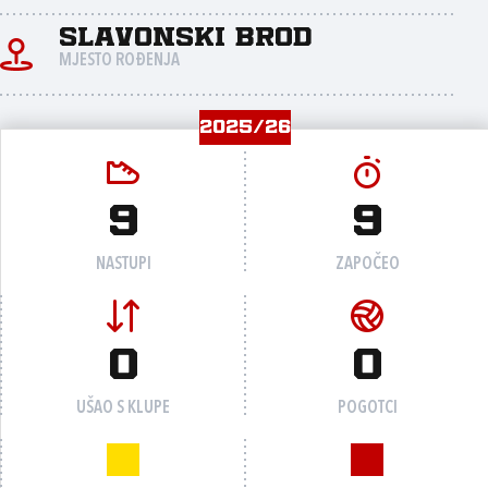
Slavonski Brod
MJESTO ROĐENJA
2025/26
9
9
NASTUPI
ZAPOČEO
0
0
UŠAO S KLUPE
POGOTCI