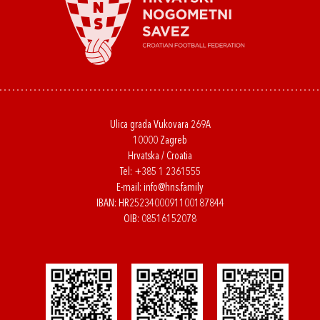
Ulica grada Vukovara 269A
10000 Zagreb
Hrvatska / Croatia
Tel:
+385 1 2361555
E-mail:
info@hns.family
IBAN: HR2523400091100187844
OIB: 08516152078