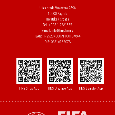
Ulica grada Vukovara 269A
10000 Zagreb
Hrvatska / Croatia
Tel:
+385 1 2361555
E-mail:
info@hns.family
IBAN: HR2523400091100187844
OIB: 08516152078
HNS Shop App
HNS Ulaznice App
HNS Semafor App