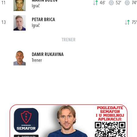
MARIN BUZOV
11
46'
52'
74'
Igrač
PETAR BRICA
13
75'
Igrač
TRENER
DAMIR RUKAVINA
Trener