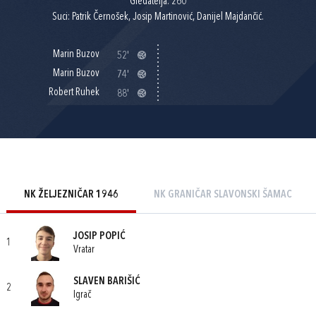
Gledatelja: 260
Suci: Patrik Černošek, Josip Martinović, Danijel Majdančić.
Marin Buzov
52'
Marin Buzov
74'
Robert Ruhek
88'
NK ŽELJEZNIČAR 1946
NK GRANIČAR SLAVONSKI ŠAMAC
JOSIP POPIĆ
1
Vratar
SLAVEN BARIŠIĆ
2
Igrač