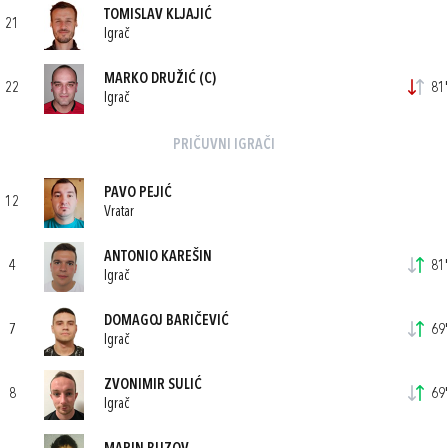
TOMISLAV KLJAJIĆ
21
Igrač
MARKO DRUŽIĆ
(C)
22
81'
Igrač
PRIČUVNI IGRAČI
PAVO PEJIĆ
12
Vratar
ANTONIO KAREŠIN
4
81'
Igrač
DOMAGOJ BARIČEVIĆ
7
69'
Igrač
ZVONIMIR SULIĆ
8
69'
Igrač