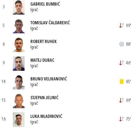
GABRIEL BUMBIĆ
3
Igrač
TOMISLAV ČALDAREVIĆ
5
69'
Igrač
ROBERT RUHEK
6
88'
Igrač
MATEJ DUBAC
9
46'
Igrač
BRUNO VELIKANOVIĆ
14
85'
Igrač
STJEPAN JELINIĆ
15
69'
Igrač
LUKA MLADINOVIĆ
16
75'
Igrač