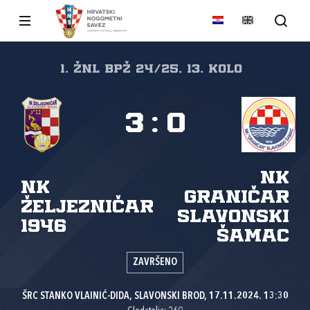
1. ŽNL BPŽ 24/25, 13. kolo
3
:
0
NK
NK
Graničar
Željezničar
Slavonski
1946
Šamac
ZAVRŠENO
ŠRC STANKO VLAINIĆ-DIDA, SLAVONSKI BROD, 17.11.2024. 13:30