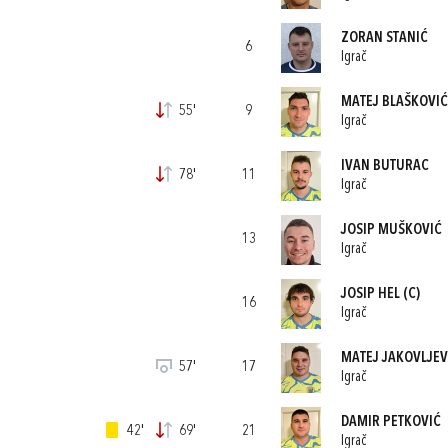
ZORAN STANIĆ
6
Igrač
MATEJ BLAŠKOVIĆ
55'
9
Igrač
IVAN BUTURAC
78'
11
Igrač
JOSIP MUŠKOVIĆ
13
Igrač
JOSIP HEL
(C)
16
Igrač
MATEJ JAKOVLJEV
57'
17
Igrač
DAMIR PETKOVIĆ
42'
69'
21
Igrač