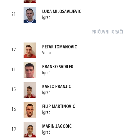
LUKA MILOSAVLJEVIĆ
21
Igrač
PRIČUVNI IGRAČI
PETAR TOMANOVIĆ
12
Vratar
BRANKO SADILEK
11
Igrač
KARLO PRANJIĆ
15
Igrač
FILIP MARTINOVIĆ
16
Igrač
MARIN JAGODIĆ
19
Igrač