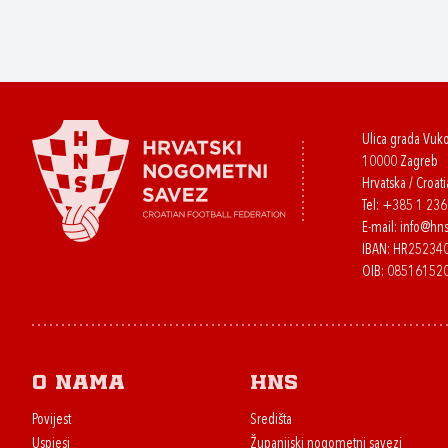
Ulica grada Vuk
10000 Zagreb
Hrvatska / Croati
Tel:
+385 1 23
E-mail:
info@hns
IBAN: HR2523
OIB: 08516152
O nama
HNS
Povijest
Središta
Uspjesi
Županijski nogometni savezi