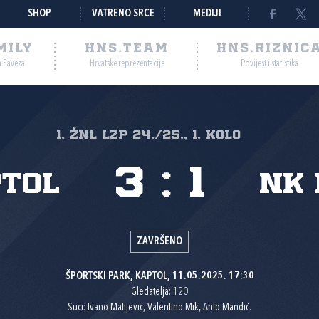
SHOP
VATRENO SRCE
MEDIJI
MILY
HNS.TEAM
HNS.RIZNIC
a Saveza
Hrvatske reprezentacije
Povijest i statistika
1. ŽNL LZP 24./25., 1. kolo
3
:
1
ptol
NK 
ZAVRŠENO
ŠPORTSKI PARK, KAPTOL, 11.05.2025. 17:30
Gledatelja: 120
Suci: Ivano Matijević, Valentino Mik, Anto Mandić.