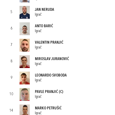
JAN NERUDA
5
Igrač
ANTO BARIĆ
6
Igrač
VALENTIN PRANJIĆ
7
Igrač
MIROSLAV JURANOVIĆ
8
Igrač
LEONARDO SVOBODA
9
Igrač
PAVLE PRANJIĆ
(C)
10
Igrač
MARKO PETRUŠIĆ
14
Igrač