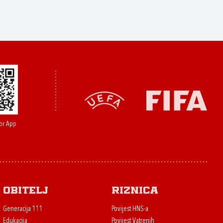
or App
Obitelj
Riznica
Generacija 111
Povijest HNS-a
Edukacija
Povijest Vatrenih