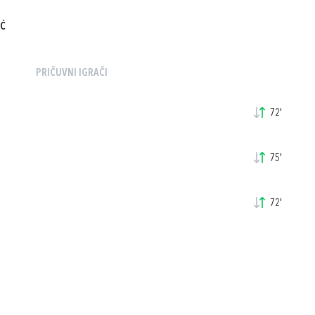
IĆ
PRIČUVNI IGRAČI
72'
75'
72'