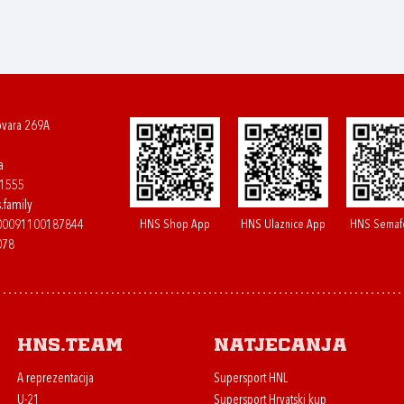
ovara 269A
a
61555
.family
HNS Shop App
HNS Ulaznice App
HNS Semaf
400091100187844
078
HNS.team
Natjecanja
A reprezentacija
Supersport HNL
U-21
Supersport Hrvatski kup