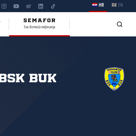
HR
EN
A
SEMAFOR
Sva domaća natjecanja
BSK Buk