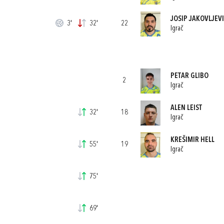
JOSIP JAKOVLJEV
3'
32'
22
Igrač
PETAR GLIBO
2
Igrač
ALEN LEIST
32'
18
Igrač
KREŠIMIR HELL
55'
19
Igrač
75'
69'