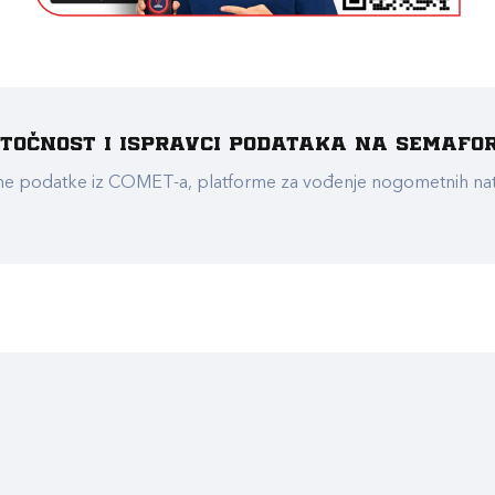
e točnost i ispravci podataka na Semafo
ualne podatke iz COMET-a, platforme za vođenje nogometnih n