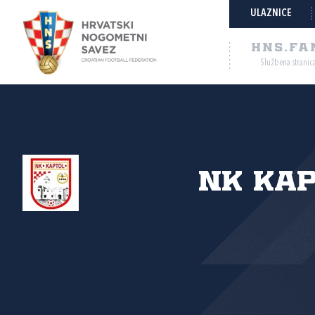
ULAZNICE
HNS.FA
Službena stranic
NK Ka