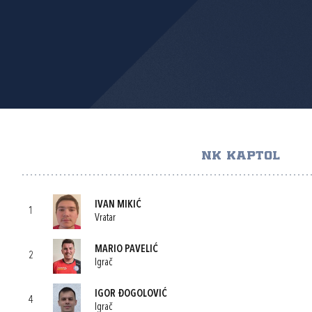
NK KAPTOL
IVAN MIKIĆ
1
Vratar
MARIO PAVELIĆ
2
Igrač
IGOR ĐOGOLOVIĆ
4
Igrač