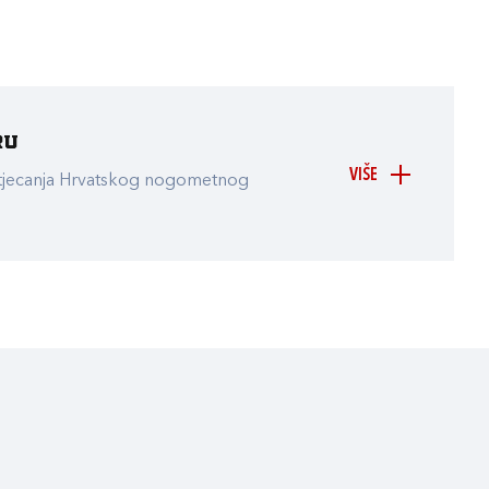
ru
VIŠE
atjecanja Hrvatskog nogometnog