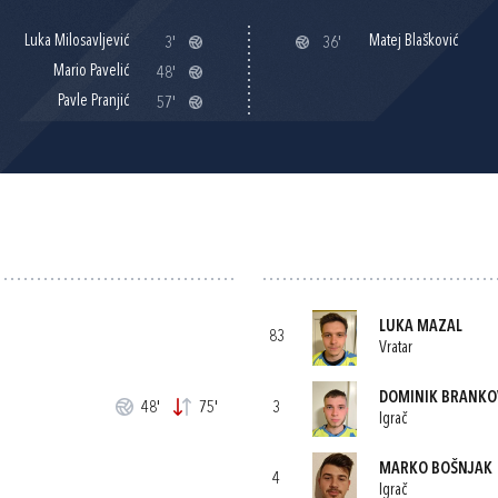
Luka Milosavljević
Matej Blašković
3'
36'
Mario Pavelić
48'
Pavle Pranjić
57'
LUKA MAZAL
83
Vratar
DOMINIK BRANK
48'
75'
3
Igrač
MARKO BOŠNJAK
4
Igrač