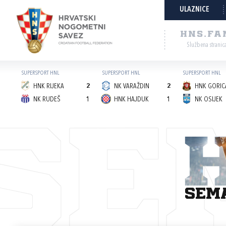
ULAZNICE
HNS.FA
Službena stranic
SUPERSPORT HNL
SUPERSPORT HNL
SUPERSPORT HNL
HNK RIJEKA
2
NK VARAŽDIN
2
HNK GORICA
NK RUDEŠ
1
HNK HAJDUK
1
NK OSIJEK
SE
sem