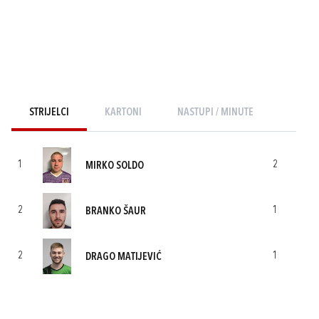
STRIJELCI
KARTONI
NASTUPI / MINUTE
1
2
MIRKO SOLDO
2
1
BRANKO ŠAUR
2
1
DRAGO MATIJEVIĆ