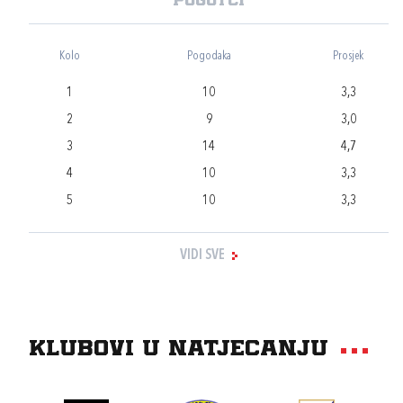
Pogotci
Kolo
Pogodaka
Prosjek
1
10
3,3
2
9
3,0
3
14
4,7
4
10
3,3
5
10
3,3
VIDI SVE
Klubovi u natjecanju