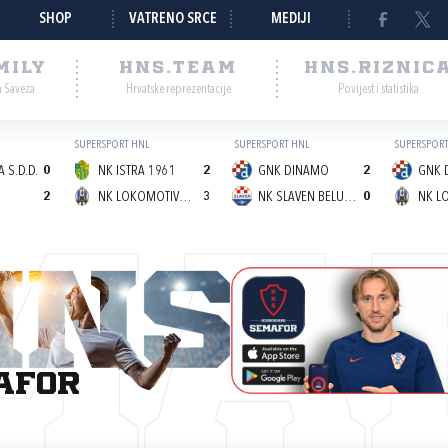
SHOP
VATRENO SRCE
MEDIJI
MILY
HNS.TEAM
HNS.RIZNIC
a Saveza
Hrvatske reprezentacije
Povijest i statistika
SUPERSPORT HNL
SUPERSPORT HNL
SUPERSPORT
 S.D.D.
0
NK ISTRA 1961
2
GNK DINAMO
2
GNK 
2
NK LOKOMOTIVA (Z)
3
NK SLAVEN BELUPO
0
MA
afor