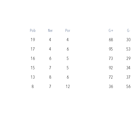
Pob
Ner
Por
G+
G-
19
4
4
68
30
17
4
6
95
53
16
6
5
73
29
15
7
5
92
34
13
8
6
72
37
8
7
12
36
56