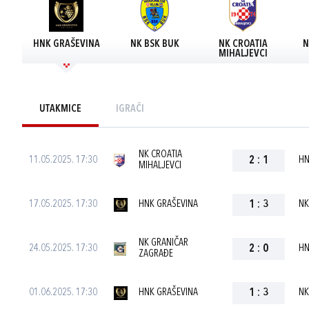
HNK GRAŠEVINA
NK BSK BUK
NK CROATIA
N
MIHALJEVCI
UTAKMICE
IGRAČI
NK CROATIA
11.05.2025. 17:30
2
:
1
HN
MIHALJEVCI
17.05.2025. 17:30
HNK GRAŠEVINA
1
:
3
NK
NK GRANIČAR
24.05.2025. 17:30
2
:
0
HN
ZAGRAĐE
01.06.2025. 17:30
HNK GRAŠEVINA
1
:
3
NK