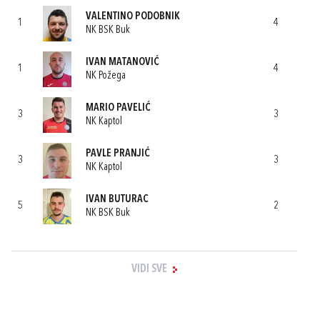
VALENTINO PODOBNIK
1
4
NK BSK Buk
IVAN MATANOVIĆ
1
4
NK Požega
MARIO PAVELIĆ
3
3
NK Kaptol
PAVLE PRANJIĆ
3
3
NK Kaptol
IVAN BUTURAC
5
2
NK BSK Buk
VIDI SVE