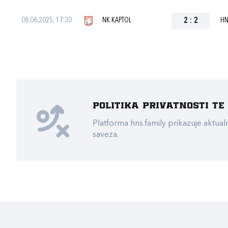
08.06.2025. 17:30
NK KAPTOL
2
:
2
HN
Politika privatnosti t
Platforma hns.family prikazuje akt
saveza.