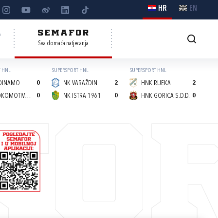
HR
EN
A
SEMAFOR
Sva domaća natjecanja
 HNL
SUPERSPORT HNL
SUPERSPORT HNL
DINAMO
0
NK VARAŽDIN
2
HNK RIJEKA
2
NK LOKOMOTIVA (Z)
0
NK ISTRA 1961
0
HNK GORICA S.D.D.
0
FO