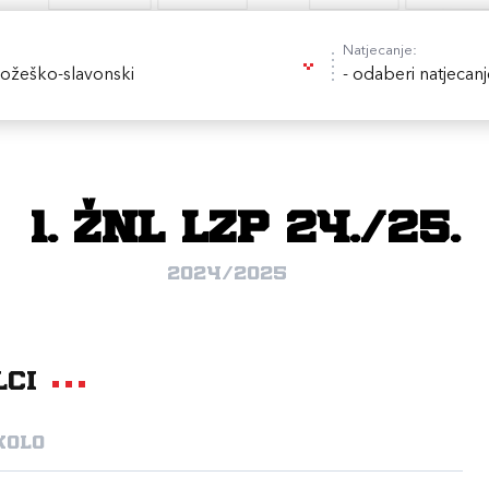
Natjecanje:
ožeško-slavonski
- odaberi natjecanj
1. ŽNL LZP 24./25.
2024/2025
lci
kolo