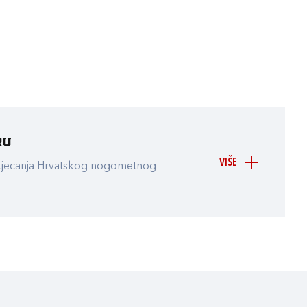
ru
VIŠE
atjecanja Hrvatskog nogometnog