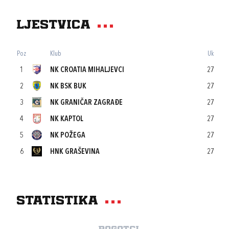
Ljestvica
Poz
Klub
Uk
1
NK CROATIA MIHALJEVCI
27
2
NK BSK BUK
27
3
NK GRANIČAR ZAGRAĐE
27
4
NK KAPTOL
27
5
NK POŽEGA
27
6
HNK GRAŠEVINA
27
Statistika