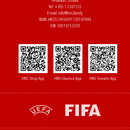
Hrvatska / Croatia
Tel:
+385 1 2361555
E-mail:
info@hns.family
IBAN: HR2523400091100187844
OIB: 08516152078
HNS Shop App
HNS Ulaznice App
HNS Semafor App