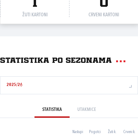
1
0
ŽUTI KARTONI
CRVENI KARTONI
Statistika po sezonama
2025/26
STATISTIKA
UTAKMICE
Nastupi
Pogotci
Žuti k.
Crveni k.