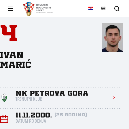
4
Ivan
Marić
NK Petrova gora
TRENUTNI KLUB
11.11.2000.
(25 godina)
DATUM ROĐENJA