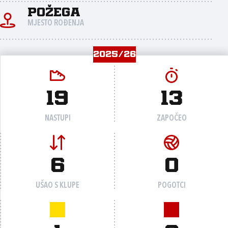
Požega
MJESTO ROĐENJA
2025/26
19
13
NASTUPI
ZAPOČEO
6
0
UŠAO S KLUPE
POGOTCI