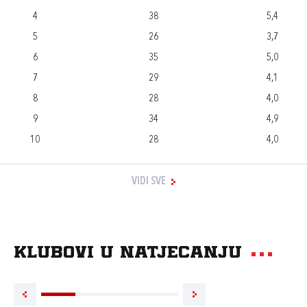
4
38
5,4
5
26
3,7
6
35
5,0
7
29
4,1
8
28
4,0
9
34
4,9
10
28
4,0
VIDI SVE
Klubovi u natjecanju