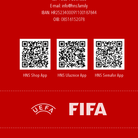
E-mail:
info@hns.family
IBAN: HR2523400091100187844
OIB: 08516152078
HNS Shop App
HNS Ulaznice App
HNS Semafor App