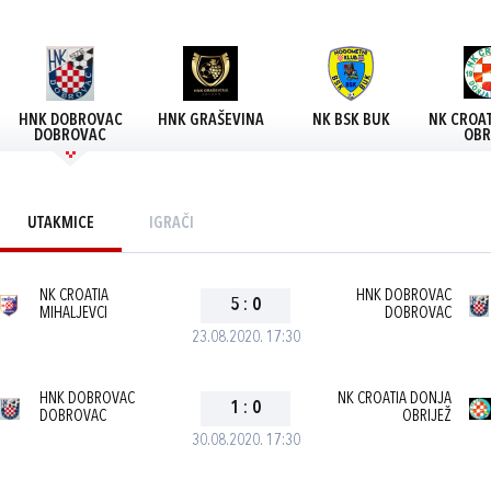
HNK DOBROVAC
HNK GRAŠEVINA
NK BSK BUK
NK CROAT
DOBROVAC
OBR
UTAKMICE
IGRAČI
NK CROATIA
HNK DOBROVAC
5
:
0
MIHALJEVCI
DOBROVAC
23.08.2020. 17:30
HNK DOBROVAC
NK CROATIA DONJA
1
:
0
DOBROVAC
OBRIJEŽ
30.08.2020. 17:30