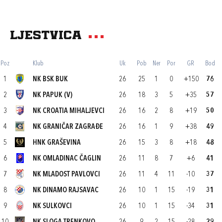
Ljestvica
Poz
Klub
Uk
Pob
Ner
Por
GR
Bod
1
NK BSK BUK
26
25
1
0
+150
76
2
NK PAPUK (V)
26
18
3
5
+35
57
3
NK CROATIA MIHALJEVCI
26
16
2
8
+19
50
4
NK GRANIČAR ZAGRAĐE
26
16
1
9
+38
49
5
HNK GRAŠEVINA
26
15
3
8
+18
48
6
NK OMLADINAC ČAGLIN
26
11
8
7
+6
41
7
NK MLADOST PAVLOVCI
26
11
4
11
-10
37
8
NK DINAMO RAJSAVAC
26
10
1
15
-19
31
9
NK SULKOVCI
26
10
1
15
-34
31