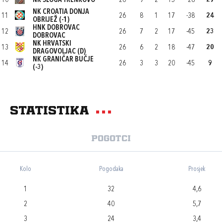
10
NK SLOGA TRENKOVO
26
9
2
15
-28
29
NK CROATIA DONJA
11
26
8
1
17
-38
24
OBRIJEŽ (-1)
HNK DOBROVAC
12
26
7
2
17
-45
23
DOBROVAC
NK HRVATSKI
13
26
6
2
18
-47
20
DRAGOVOLJAC (D)
NK GRANIČAR BUČJE
14
26
3
3
20
-45
9
(-3)
Statistika
Pogotci
Kolo
Pogodaka
Prosjek
1
32
4,6
2
40
5,7
3
24
3,4