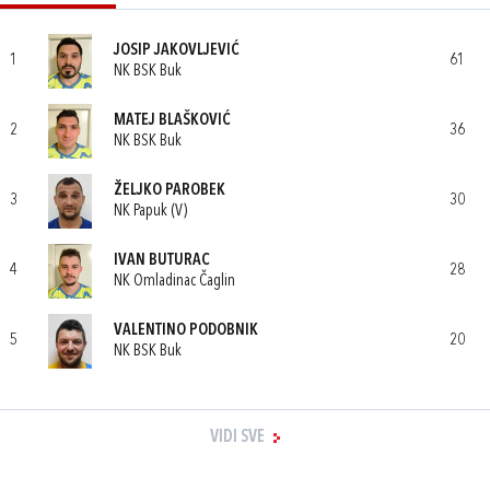
JOSIP JAKOVLJEVIĆ
1
61
NK BSK Buk
MATEJ BLAŠKOVIĆ
2
36
NK BSK Buk
ŽELJKO PAROBEK
3
30
NK Papuk (V)
IVAN BUTURAC
4
28
NK Omladinac Čaglin
VALENTINO PODOBNIK
5
20
NK BSK Buk
VIDI SVE