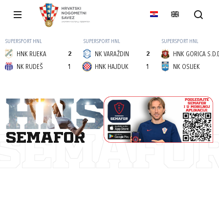
SUPERSPORT HNL
SUPERSPORT HNL
SUPERSPORT HNL
HNK RIJEKA
2
NK VARAŽDIN
2
HNK GORICA S.D.
NK RUDEŠ
1
HNK HAJDUK
1
NK OSIJEK
semafor
SEMAFO