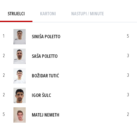
STRIJELCI
KARTONI
NASTUPI / MINUTE
1
5
SINIŠA POLETTO
2
3
SAŠA POLETTO
2
3
BOŽIDAR TUTIĆ
2
3
IGOR ŠULC
5
2
MATEJ NEMETH