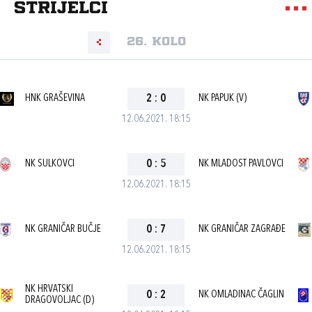
strijelci
26. kolo
HNK GRAŠEVINA
2
:
0
NK PAPUK (V)
12.06.2021. 18:15
NK SULKOVCI
0
:
5
NK MLADOST PAVLOVCI
12.06.2021. 18:15
NK GRANIČAR BUČJE
0
:
7
NK GRANIČAR ZAGRAĐE
12.06.2021. 18:15
NK HRVATSKI
0
:
2
NK OMLADINAC ČAGLIN
DRAGOVOLJAC (D)