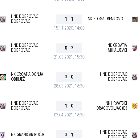
HNK DOBROVAC
1
:
1
NK SLOGA TRENKOVO
DOBROVAC
15.11.2020. 14:00
HNK DOBROVAC
NK CROATIA
0
:
3
DOBROVAC
MIHALJEVCI
21.03.2021. 15:30
NK CROATIA DONJA
HNK DOBROVAC
3
:
0
OBRIJEŽ
DOBROVAC
28.03.2021. 16:30
HNK DOBROVAC
NK HRVATSKI
1
:
0
DOBROVAC
DRAGOVOLJAC (D)
03.04.2021. 16:30
HNK DOBROVAC
NK GRANIČAR BUČJE
3
:
1
DOBROVAC