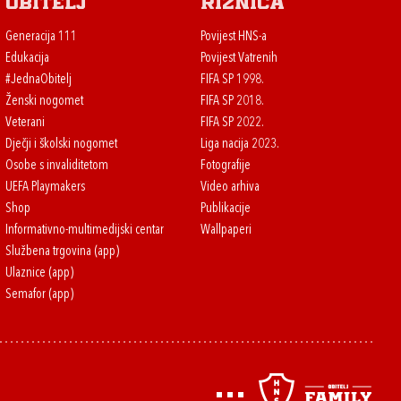
Obitelj
Riznica
Generacija 111
Povijest HNS-a
Edukacija
Povijest Vatrenih
#JednaObitelj
FIFA SP 1998.
Ženski nogomet
FIFA SP 2018.
Veterani
FIFA SP 2022.
Dječji i školski nogomet
Liga nacija 2023.
Osobe s invaliditetom
Fotografije
UEFA Playmakers
Video arhiva
Shop
Publikacije
Informativno-multimedijski centar
Wallpaperi
Službena trgovina (app)
Ulaznice (app)
Semafor (app)