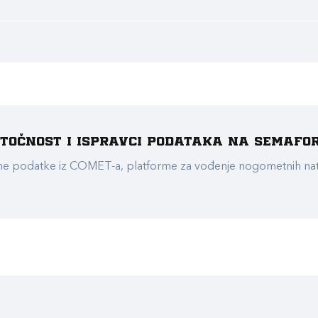
e točnost i ispravci podataka na Semafo
ualne podatke iz COMET-a, platforme za vođenje nogometnih n