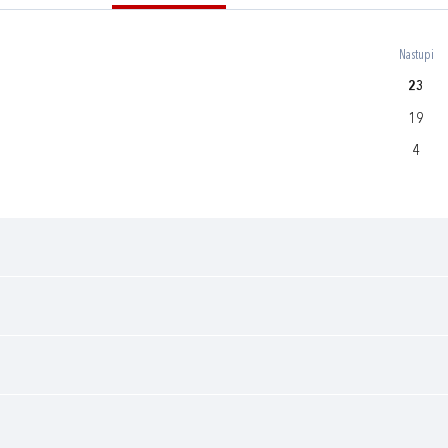
Nastupi
23
19
4