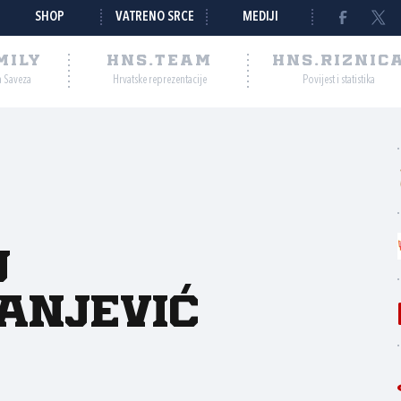
SHOP
VATRENO SRCE
MEDIJI
MILY
HNS.TEAM
HNS.RIZNIC
a Saveza
Hrvatske reprezentacije
Povijest i statistika
j
anjević