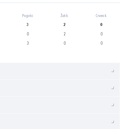
Pogotci
Žuti k.
Crveni k.
3
2
0
0
2
0
3
0
0