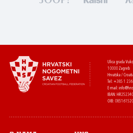
Ulica grada Vuk
10000 Zagreb
Hrvatska / Croati
Tel:
+385 1 23
E-mail:
info@hns
IBAN: HR2523
OIB: 08516152