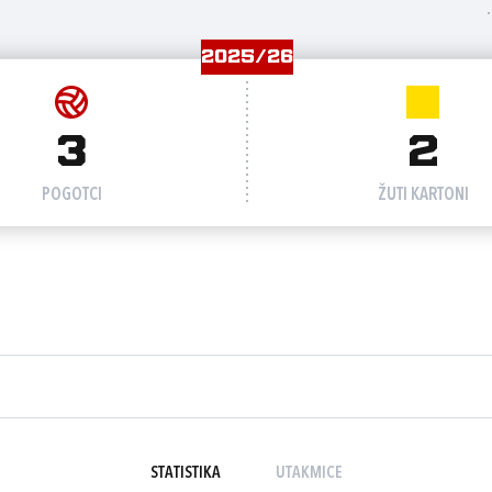
2025/26
3
2
POGOTCI
ŽUTI KARTONI
STATISTIKA
UTAKMICE