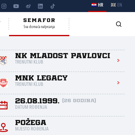
HR
EN
A
SEMAFOR
Sva domaća natjecanja
NK Mladost Pavlovci
TRENUTNI KLUB
MNK Legacy
TRENUTNI KLUB
26.08.1999.
(26 godina)
DATUM ROĐENJA
Požega
MJESTO ROĐENJA