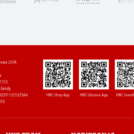
ovara 269A
a
61555
.family
HNS Shop App
HNS Ulaznice App
HNS Semaf
400091100187844
078