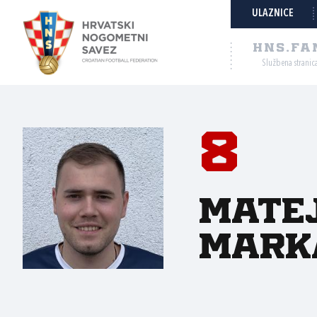
ULAZNICE
HNS.FA
Službena stranic
8
Mate
Mark