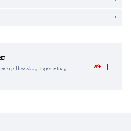
ru
VIŠE
atjecanja Hrvatskog nogometnog