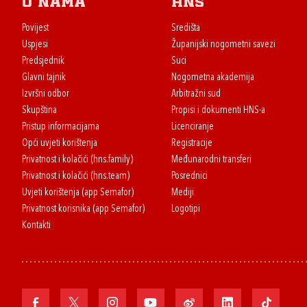
O nama
HNS
Povijest
Središta
Uspjesi
Županijski nogometni savezi
Predsjednik
Suci
Glavni tajnik
Nogometna akademija
Izvršni odbor
Arbitražni sud
Skupština
Propisi i dokumenti HNS-a
Pristup informacijama
Licenciranje
Opći uvjeti korištenja
Registracije
Privatnost i kolačići (hns.family)
Međunarodni transferi
Privatnost i kolačići (hns.team)
Posrednici
Uvjeti korištenja (app Semafor)
Mediji
Privatnost korisnika (app Semafor)
Logotipi
Kontakti