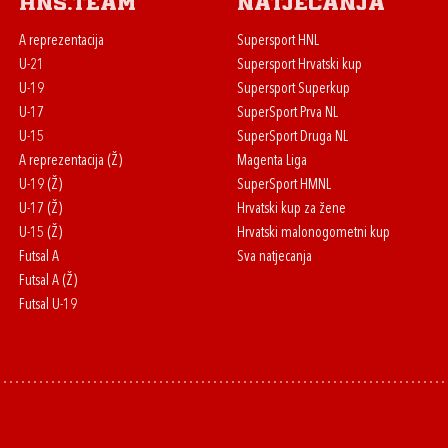
HNS.team
Natjecanja
A reprezentacija
Supersport HNL
U-21
Supersport Hrvatski kup
U-19
Supersport Superkup
U-17
SuperSport Prva NL
U-15
SuperSport Druga NL
A reprezentacija (Ž)
Magenta Liga
U-19 (Ž)
SuperSport HMNL
U-17 (Ž)
Hrvatski kup za žene
U-15 (Ž)
Hrvatski malonogometni kup
Futsal A
Sva natjecanja
Futsal A (Ž)
Futsal U-19