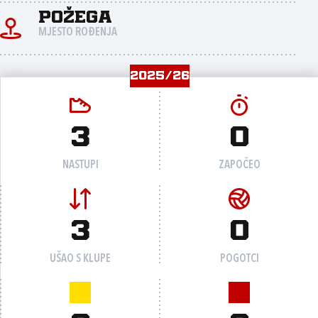
Požega
MJESTO ROĐENJA
2025/26
3
0
NASTUPI
ZAPOČEO
3
0
UŠAO S KLUPE
POGOTCI