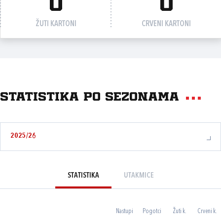
0
0
ŽUTI KARTONI
CRVENI KARTONI
Statistika po sezonama
2025/26
STATISTIKA
UTAKMICE
Nastupi
Pogotci
Žuti k.
Crveni k.