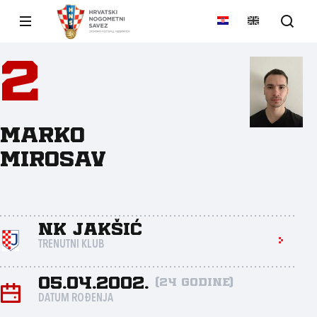
2
Marko
Mirosav
NK Jakšić
TRENUTNI KLUB
05.04.2002.
(24 godine)
DATUM ROĐENJA