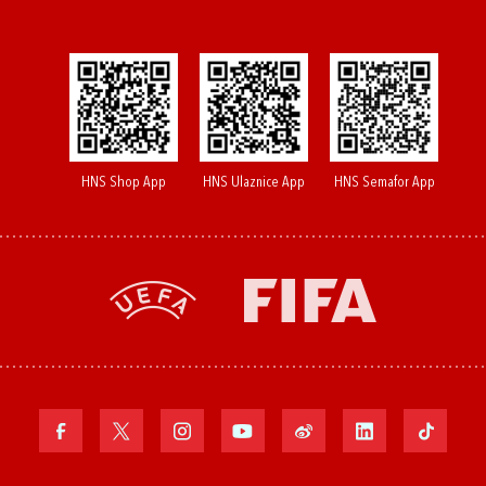
HNS Shop App
HNS Ulaznice App
HNS Semafor App