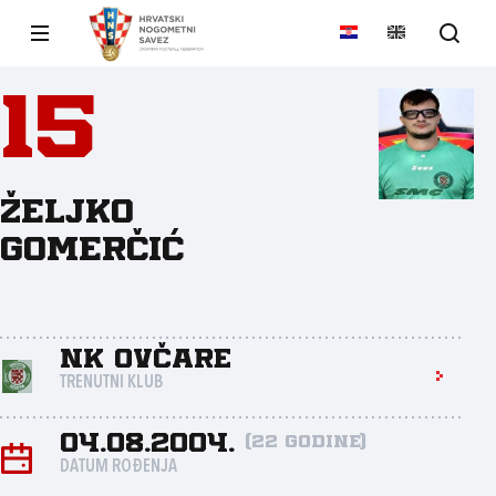
15
Željko
Gomerčić
NK Ovčare
TRENUTNI KLUB
04.08.2004.
(22 godine)
DATUM ROĐENJA