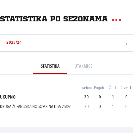
Statistika po sezonama
2025/26
STATISTIKA
UTAKMICE
Nastupi
Pogotci
Žuti k.
Crveni k.
UKUPNO
20
0
1
0
DRUGA ŽUPANIJSKA NOGOMETNA LIGA 25/26
20
0
1
0