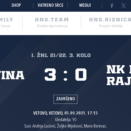
SHOP
VATRENO SRCE
MEDIJI
MILY
HNS.TEAM
HNS.RIZNIC
a Saveza
Hrvatske reprezentacije
Povijest i statistika
1. ŽNL 21/22, 3. kolo
NK
3
:
0
vina
Ra
ZAVRŠENO
VETOVO, VETOVO, 05.09.2021. 17:15
Gledatelja: 90
Suci: Andrija Lucović, Željko Mijoković, Mario Borevac.