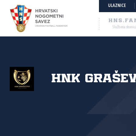
ULAZNICE
HNS.FA
Službena stranic
HNK Graše