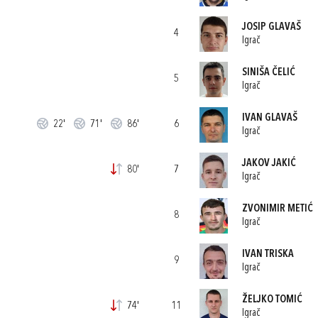
JOSIP GLAVAŠ
4
Igrač
SINIŠA ČELIĆ
5
Igrač
IVAN GLAVAŠ
22'
71'
86'
6
Igrač
JAKOV JAKIĆ
80'
7
Igrač
ZVONIMIR METIĆ
8
Igrač
IVAN TRISKA
9
Igrač
ŽELJKO TOMIĆ
74'
11
Igrač