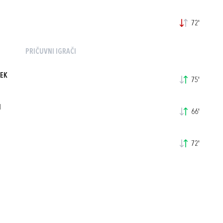
72'
PRIČUVNI IGRAČI
ŠEK
75'
N
66'
72'