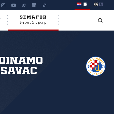
HR
EN
A
SEMAFOR
Sva domaća natjecanja
 Dinamo
jsavac