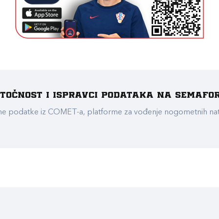
e točnost i ispravci podataka na Semafo
ualne podatke iz COMET-a, platforme za vođenje nogometnih n