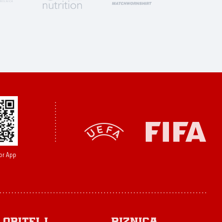
or App
Obitelj
Riznica