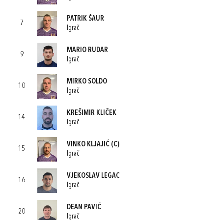
PATRIK ŠAUR
7
Igrač
MARIO RUDAR
9
Igrač
MIRKO SOLDO
10
Igrač
KREŠIMIR KLIČEK
14
Igrač
VINKO KLJAJIĆ
(C)
15
Igrač
VJEKOSLAV LEGAC
16
Igrač
DEAN PAVIĆ
20
Igrač