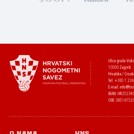
Ulica grada Vuk
10000 Zagreb
Hrvatska / Croati
Tel:
+385 1 23
E-mail:
info@hns
IBAN: HR2523
OIB: 08516152
O nama
HNS