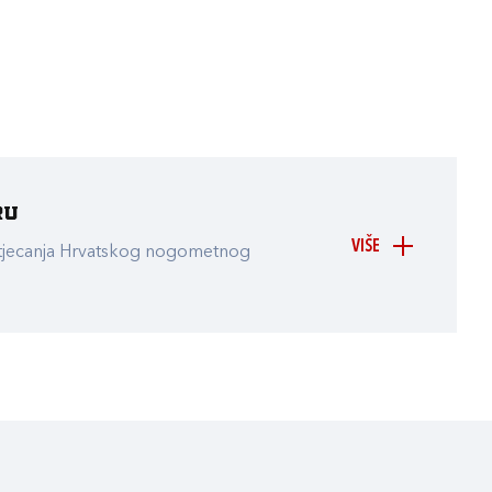
ru
VIŠE
atjecanja Hrvatskog nogometnog