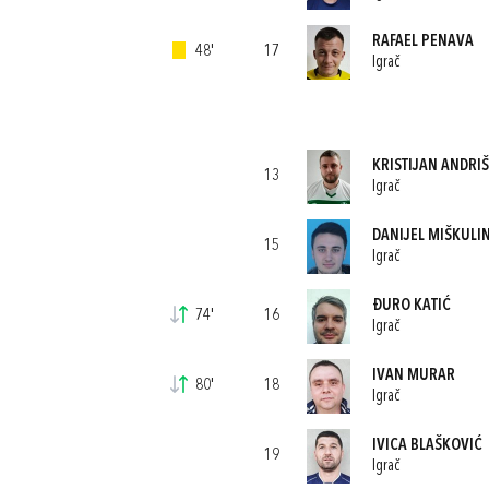
RAFAEL PENAVA
48'
17
Igrač
KRISTIJAN ANDRI
13
Igrač
DANIJEL MIŠKULI
15
Igrač
ĐURO KATIĆ
74'
16
Igrač
IVAN MURAR
80'
18
Igrač
IVICA BLAŠKOVIĆ
19
Igrač