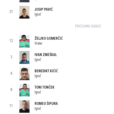
JOSIP PAVIĆ
21
Igrač
PRIČUVNI IGRAČI
ŽELJKO GOMERČIĆ
12
Vratar
IVAN ZMEŠKAL
3
Igrač
BENEDIKT KIČIĆ
6
Igrač
TONI TONČEK
8
Igrač
ROMEO ŠIPURA
11
Igrač