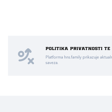
Politika privatnosti t
Platforma hns.family prikazuje akt
saveza.