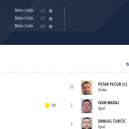
Mirko Soldo
22'
Mirko Soldo
71'
Mirko Soldo
86'
PETAR PEČUR
(C)
25
Vratar
IVAN MADAJ
68'
2
Igrač
DANIJEL ČURČIĆ
3
Igrač