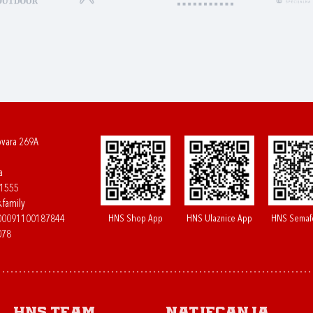
ovara 269A
a
61555
.family
HNS Shop App
HNS Ulaznice App
HNS Semaf
400091100187844
078
HNS.team
Natjecanja