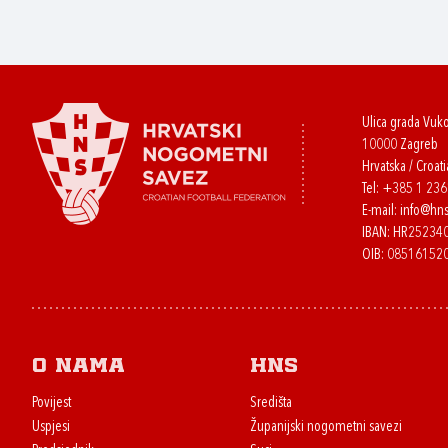
Ulica grada Vuk
10000 Zagreb
Hrvatska / Croati
Tel:
+385 1 23
E-mail:
info@hns
IBAN: HR2523
OIB: 08516152
O nama
HNS
Povijest
Središta
Uspjesi
Županijski nogometni savezi