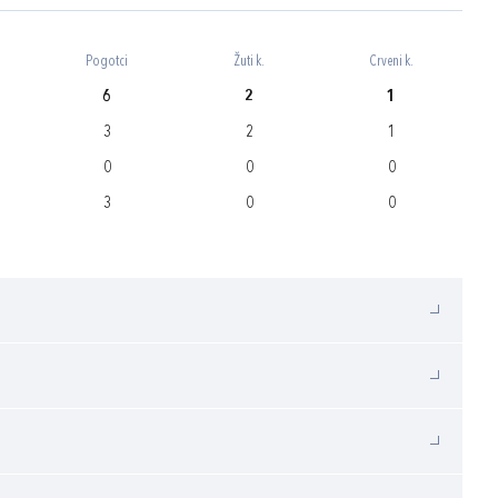
Pogotci
Žuti k.
Crveni k.
6
2
1
3
2
1
0
0
0
3
0
0