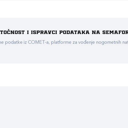
e točnost i ispravci podataka na Semafo
ualne podatke iz COMET-a, platforme za vođenje nogometnih n