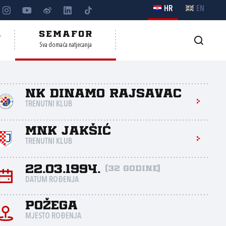
HR
EN
A
SEMAFOR
Sva domaća natjecanja
NK Dinamo Rajsavac
TRENUTNI KLUB
MNK Jakšić
TRENUTNI KLUB
22.03.1994.
(32 godine)
DATUM ROĐENJA
Požega
MJESTO ROĐENJA