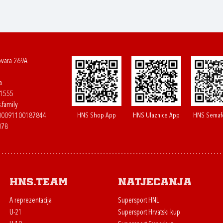
ovara 269A
a
61555
.family
HNS Shop App
HNS Ulaznice App
HNS Semaf
400091100187844
078
HNS.team
Natjecanja
A reprezentacija
Supersport HNL
U-21
Supersport Hrvatski kup