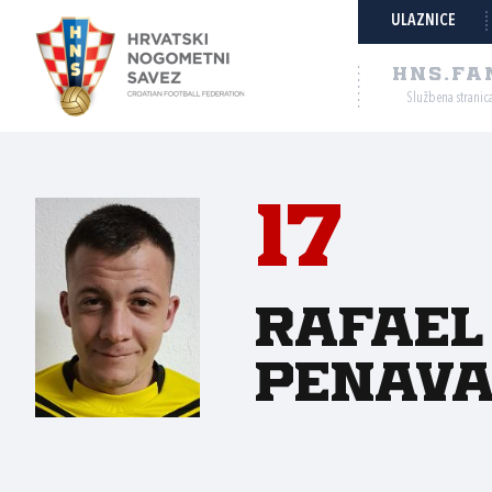
ULAZNICE
HNS.FA
Službena stranic
17
Rafael
Penav