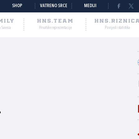
SHOP
VATRENO SRCE
MEDIJI
MILY
HNS.TEAM
HNS.RIZNIC
a Saveza
Hrvatske reprezentacije
Povijest i statistika
a