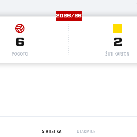
2025/26
6
2
POGOTCI
ŽUTI KARTONI
STATISTIKA
UTAKMICE