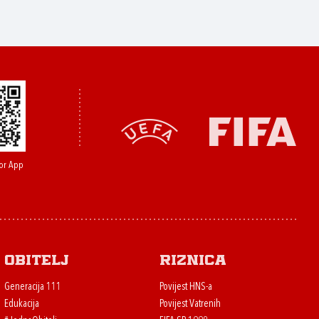
or App
Obitelj
Riznica
Generacija 111
Povijest HNS-a
Edukacija
Povijest Vatrenih