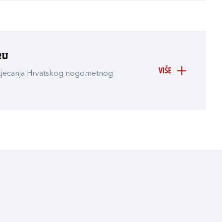
ru
VIŠE
atjecanja Hrvatskog nogometnog