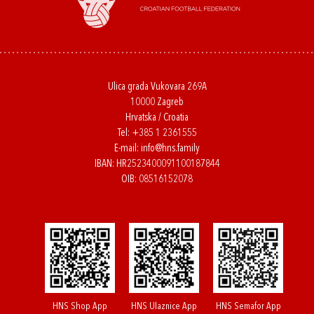
Ulica grada Vukovara 269A
10000 Zagreb
Hrvatska / Croatia
Tel:
+385 1 2361555
E-mail:
info@hns.family
IBAN: HR2523400091100187844
OIB: 08516152078
HNS Shop App
HNS Ulaznice App
HNS Semafor App