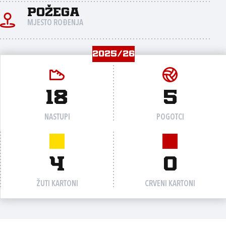
Požega
MJESTO ROĐENJA
2025/26
18
5
NASTUPI
POGOTCI
4
0
ŽUTI KARTONI
CRVENI KARTONI