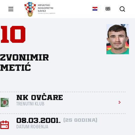
10
Zvonimir
Metić
NK Ovčare
TRENUTNI KLUB
08.03.2001.
(25 godina)
DATUM ROĐENJA