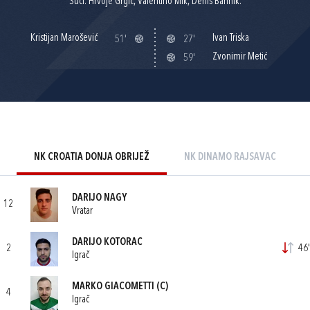
Suci: Hrvoje Grgić, Valentino Mik, Denis Bahnik.
Kristijan Marošević
Ivan Triska
51'
27'
Zvonimir Metić
59'
NK CROATIA DONJA OBRIJEŽ
NK DINAMO RAJSAVAC
DARIJO NAGY
12
Vratar
DARIJO KOTORAC
2
46'
Igrač
MARKO GIACOMETTI
(C)
4
Igrač