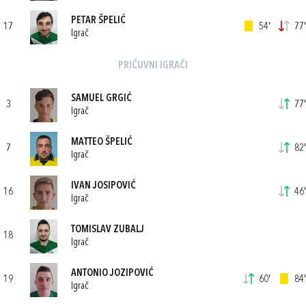
PETAR ŠPELIĆ
17
54'
77'
Igrač
PRIČUVNI IGRAČI
SAMUEL GRGIĆ
3
77'
Igrač
MATTEO ŠPELIĆ
7
82'
Igrač
IVAN JOSIPOVIĆ
16
46'
Igrač
TOMISLAV ZUBALJ
18
Igrač
ANTONIO JOZIPOVIĆ
19
60'
84'
Igrač