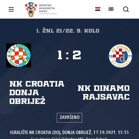
1. ŽNL 21/22, 9. kolo
1
:
2
NK Croatia
NK Dinamo
Donja
Rajsavac
Obrijež
ZAVRŠENO
IGRALIŠTE NK CROATIA (DO), DONJA OBRIJEŽ, 17.10.2021. 15:15