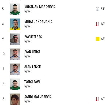
KRISTIJAN MAROŠEVIĆ
5
51'
Igrač
MIHAEL ANDRIJANIĆ
6
82'
Igrač
PAVLE TEPEŠ
9
67'
Igrač
IVAN LENĆE
10
Igrač
ALEN LENĆE
11
Igrač
TONĆI SAVI
14
Igrač
SANDI MATIJAŠEVIĆ
15
60'
Igrač