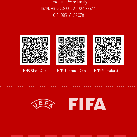
E-mail:
info@hns.family
IBAN: HR2523400091100187844
OIB: 08516152078
HNS Shop App
HNS Ulaznice App
HNS Semafor App