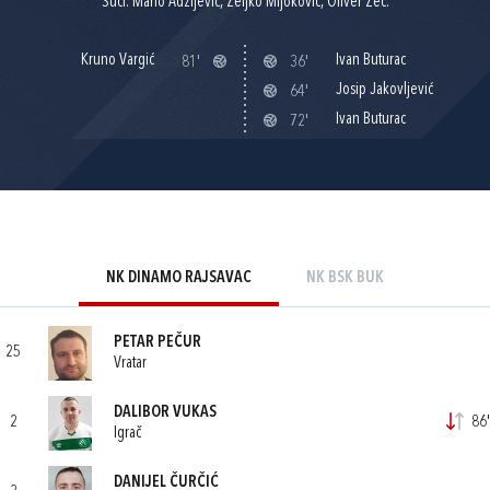
Suci: Mario Adžijević, Željko Mijoković, Oliver Zec.
Kruno Vargić
Ivan Buturac
81'
36'
Josip Jakovljević
64'
Ivan Buturac
72'
NK DINAMO RAJSAVAC
NK BSK BUK
PETAR PEČUR
25
Vratar
DALIBOR VUKAS
2
86'
Igrač
DANIJEL ČURČIĆ