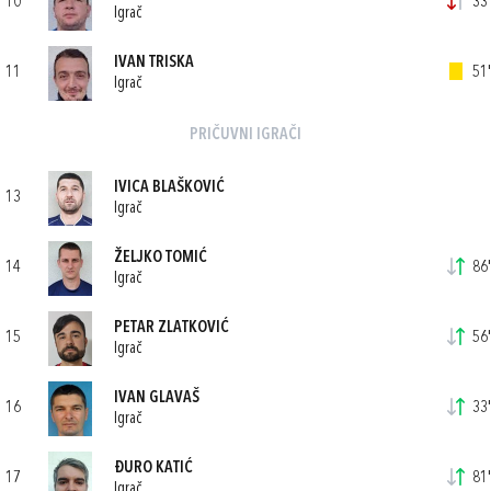
10
33'
Igrač
IVAN TRISKA
11
51'
Igrač
PRIČUVNI IGRAČI
IVICA BLAŠKOVIĆ
13
Igrač
ŽELJKO TOMIĆ
14
86'
Igrač
PETAR ZLATKOVIĆ
15
56'
Igrač
IVAN GLAVAŠ
16
33'
Igrač
ĐURO KATIĆ
17
81'
Igrač