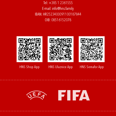
Tel:
+385 1 2361555
E-mail:
info@hns.family
IBAN: HR2523400091100187844
OIB: 08516152078
HNS Shop App
HNS Ulaznice App
HNS Semafor App