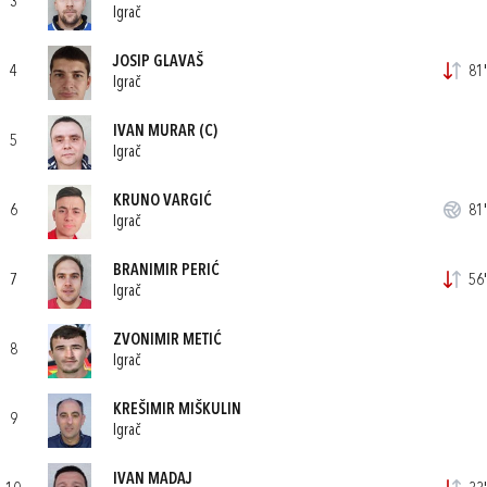
3
Igrač
JOSIP GLAVAŠ
4
81'
Igrač
IVAN MURAR
(C)
5
Igrač
KRUNO VARGIĆ
6
81'
Igrač
BRANIMIR PERIĆ
7
56'
Igrač
ZVONIMIR METIĆ
8
Igrač
KREŠIMIR MIŠKULIN
9
Igrač
IVAN MADAJ