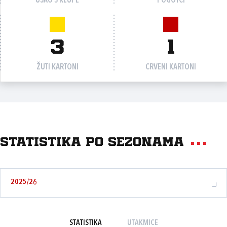
UŠAO S KLUPE
POGOTCI
3
1
ŽUTI KARTONI
CRVENI KARTONI
Statistika po sezonama
2025/26
STATISTIKA
UTAKMICE