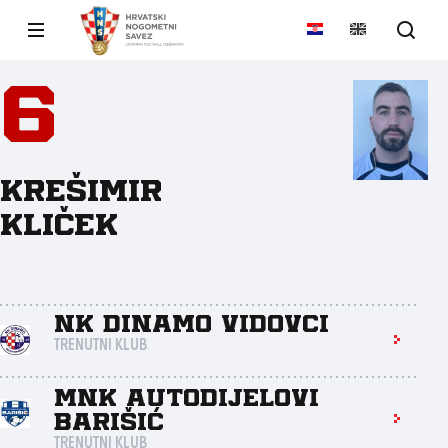
6
Krešimir
Kliček
NK Dinamo Vidovci
TRENUTNI KLUB
MNK Autodijelovi
Barišić
TRENUTNI KLUB