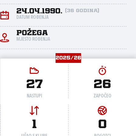
24.04.1990.
(36 godina)
DATUM ROĐENJA
Požega
MJESTO ROĐENJA
2025/26
27
26
NASTUPI
ZAPOČEO
1
0