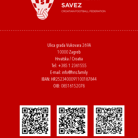
Ulica grada Vukovara 269A
10000 Zagreb
Hrvatska / Croatia
Tel:
+385 1 2361555
E-mail:
info@hns.family
IBAN: HR2523400091100187844
OIB: 08516152078