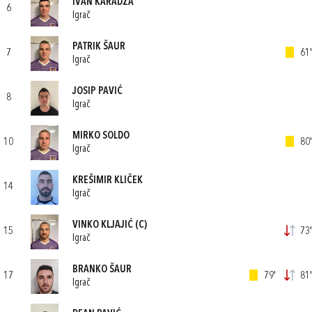
IVAN KARADŽA
6
Igrač
PATRIK ŠAUR
7
61'
Igrač
JOSIP PAVIĆ
8
Igrač
MIRKO SOLDO
10
80'
Igrač
KREŠIMIR KLIČEK
14
Igrač
VINKO KLJAJIĆ
(C)
15
73'
Igrač
BRANKO ŠAUR
17
79'
81'
Igrač