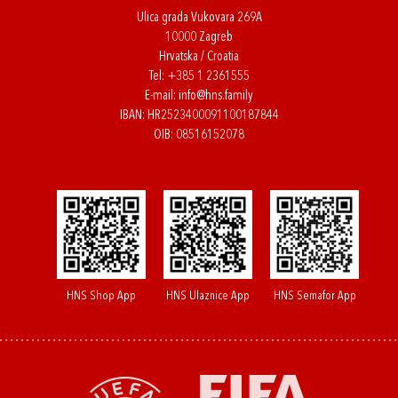
Ulica grada Vukovara 269A
10000 Zagreb
Hrvatska / Croatia
Tel:
+385 1 2361555
E-mail:
info@hns.family
IBAN: HR2523400091100187844
OIB: 08516152078
HNS Shop App
HNS Ulaznice App
HNS Semafor App