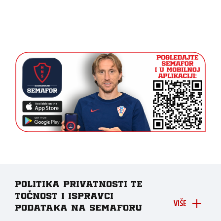
Politika privatnosti te
točnost i ispravci
VIŠE
podataka na Semaforu