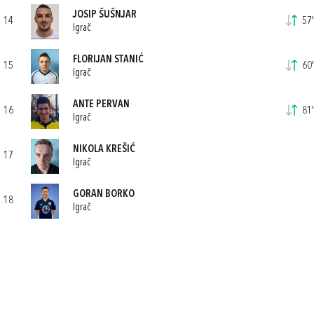
JOSIP ŠUŠNJAR
14
57'
Igrač
FLORIJAN STANIĆ
15
60'
Igrač
ANTE PERVAN
16
81'
Igrač
NIKOLA KREŠIĆ
17
Igrač
GORAN BORKO
18
Igrač