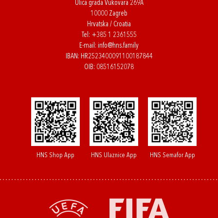
Ulica grada Vukovara 269A
10000 Zagreb
Hrvatska / Croatia
Tel:
+385 1 2361555
E-mail:
info@hns.family
IBAN: HR2523400091100187844
OIB: 08516152078
HNS Shop App
HNS Ulaznice App
HNS Semafor App