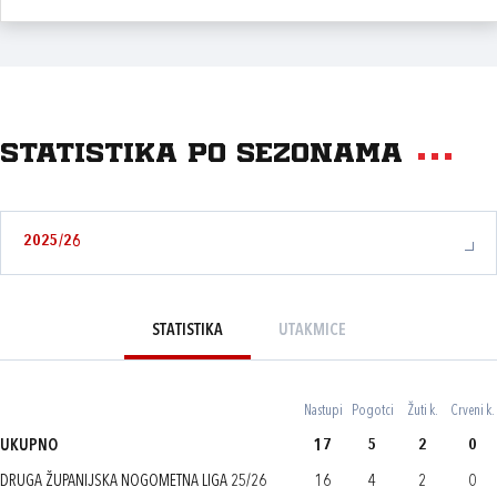
Statistika po sezonama
2025/26
STATISTIKA
UTAKMICE
Nastupi
Pogotci
Žuti k.
Crveni k.
UKUPNO
17
5
2
0
DRUGA ŽUPANIJSKA NOGOMETNA LIGA 25/26
16
4
2
0