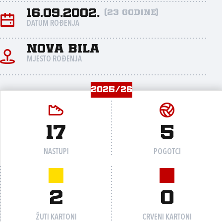
16.09.2002.
(23 godine)
DATUM ROĐENJA
Nova Bila
MJESTO ROĐENJA
2025/26
17
5
NASTUPI
POGOTCI
2
0
ŽUTI KARTONI
CRVENI KARTONI