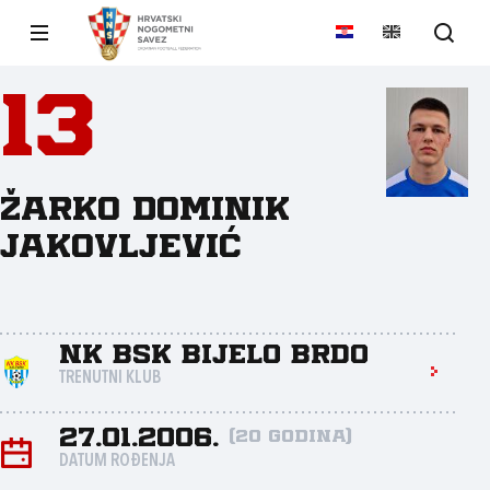
13
Žarko Dominik
Jakovljević
NK BSK Bijelo Brdo
TRENUTNI KLUB
27.01.2006.
(20 godina)
DATUM ROĐENJA