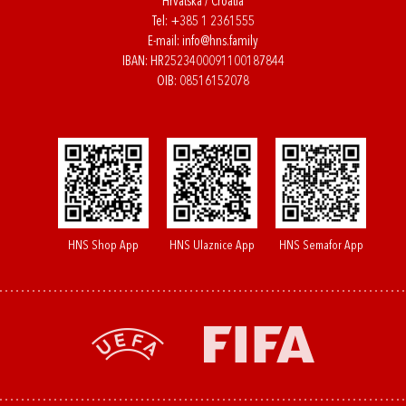
Hrvatska / Croatia
Tel:
+385 1 2361555
E-mail:
info@hns.family
IBAN: HR2523400091100187844
OIB: 08516152078
HNS Shop App
HNS Ulaznice App
HNS Semafor App