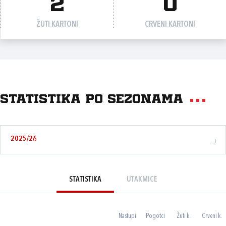
2
0
ŽUTI KARTONI
CRVENI KARTONI
Statistika po sezonama
2025/26
STATISTIKA
UTAKMICE
Nastupi
Pogotci
Žuti k.
Crveni k.