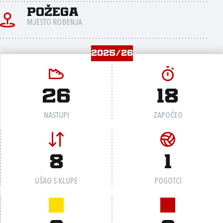
Požega
MJESTO ROĐENJA
2025/26
26
18
NASTUPI
ZAPOČEO
8
1
UŠAO S KLUPE
POGOTCI