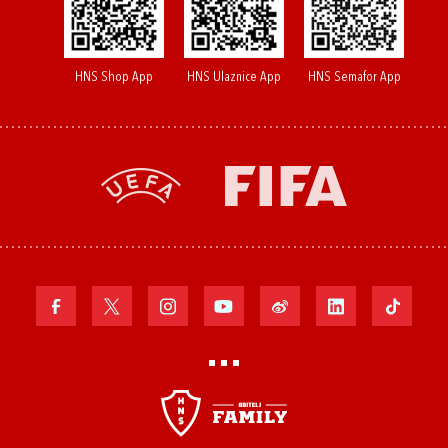
HNS Shop App
HNS Ulaznice App
HNS Semafor App