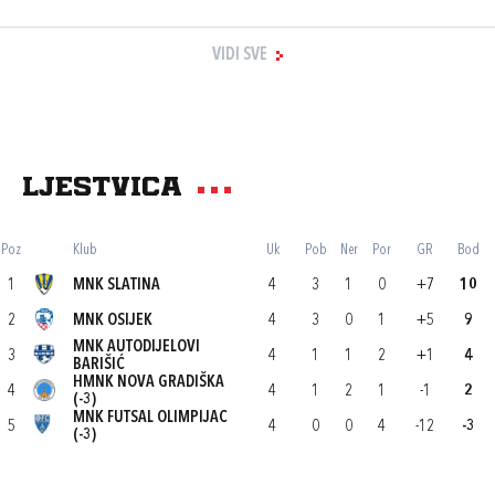
VIDI SVE
Ljestvica
Poz
Klub
Uk
Pob
Ner
Por
GR
Bod
1
MNK SLATINA
4
3
1
0
+7
10
2
MNK OSIJEK
4
3
0
1
+5
9
MNK AUTODIJELOVI
3
4
1
1
2
+1
4
BARIŠIĆ
HMNK NOVA GRADIŠKA
4
4
1
2
1
-1
2
(-3)
MNK FUTSAL OLIMPIJAC
5
4
0
0
4
-12
-3
(-3)