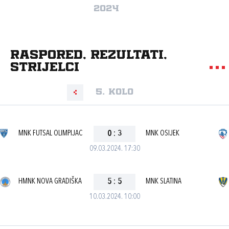
2024
Raspored, rezultati,
strijelci
5. kolo
MNK FUTSAL OLIMPIJAC
0
:
3
MNK OSIJEK
09.03.2024. 17:30
HMNK NOVA GRADIŠKA
5
:
5
MNK SLATINA
10.03.2024. 10:00