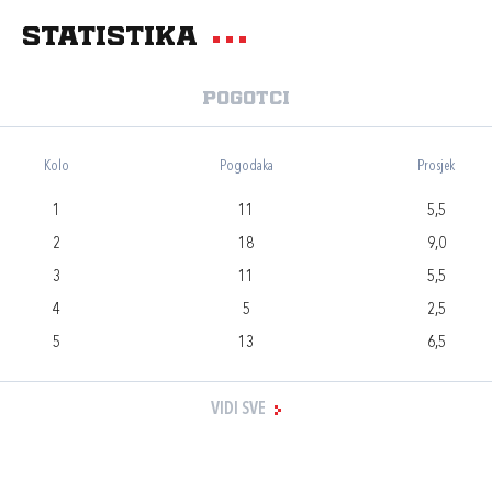
Statistika
Pogotci
Kolo
Pogodaka
Prosjek
1
11
5,5
2
18
9,0
3
11
5,5
4
5
2,5
5
13
6,5
VIDI SVE