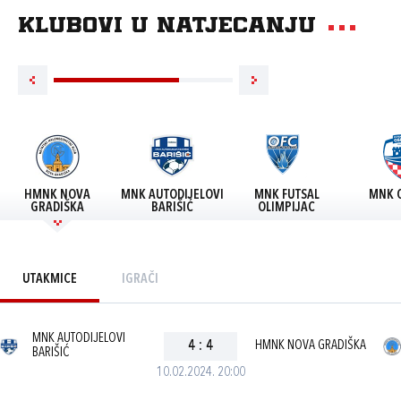
Klubovi u natjecanju
HMNK NOVA
MNK AUTODIJELOVI
MNK FUTSAL
MNK O
GRADIŠKA
BARIŠIĆ
OLIMPIJAC
UTAKMICE
IGRAČI
MNK AUTODIJELOVI
4
:
4
HMNK NOVA GRADIŠKA
BARIŠIĆ
10.02.2024. 20:00