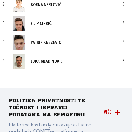
2
3
BORNA NERLOVIĆ
3
2
FILIP CIPRIĆ
3
2
PATRIK KNEŽEVIĆ
3
2
LUKA MLADINOVIĆ
Politika privatnosti te
točnost i ispravci
VIŠE
podataka na Semaforu
Platforma hns.family prikazuje aktualne
podatke iz COMET-a, platforme za