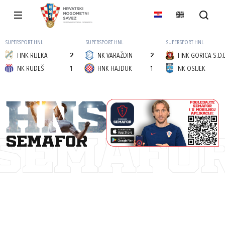
SUPERSPORT HNL
SUPERSPORT HNL
SUPERSPORT HNL
HNK RIJEKA
2
NK VARAŽDIN
2
HNK GORICA S.D.
NK RUDEŠ
1
HNK HAJDUK
1
NK OSIJEK
semafor
SEMAFO