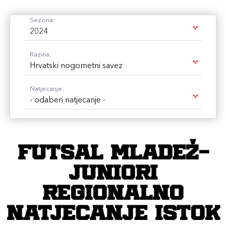
Sezona:
2024
Razina:
Hrvatski nogometni savez
Natjecanje:
- odaberi natjecanje -
FUTSAL mladež-
juniori
REGIONALNO
NATJECANJE ISTOK