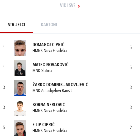
VIDI SVE
STRIJELCI
KARTONI
DOMAGOJ CIPRIĆ
1
5
HMNK Nova Gradiška
MATEO NOVAKOVIĆ
1
5
MNK Slatina
ŽARKO DOMINIK JAKOVLJEVIĆ
3
3
MNK Autodijelovi Barišić
BORNA NERLOVIĆ
3
3
HMNK Nova Gradiška
FILIP CIPRIĆ
5
2
HMNK Nova Gradiška