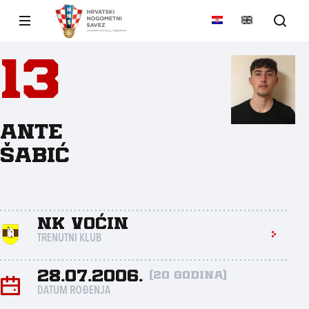
13
Ante
Šabić
NK Voćin
TRENUTNI KLUB
28.07.2006.
(20 godina)
DATUM ROĐENJA