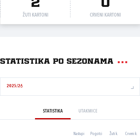
2
0
ŽUTI KARTONI
CRVENI KARTONI
Statistika po sezonama
2025/26
STATISTIKA
UTAKMICE
Nastupi
Pogotci
Žuti k.
Crveni k.