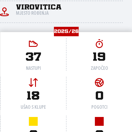
Virovitica
MJESTO ROĐENJA
2025/26
37
19
NASTUPI
ZAPOČEO
18
0
UŠAO S KLUPE
POGOTCI