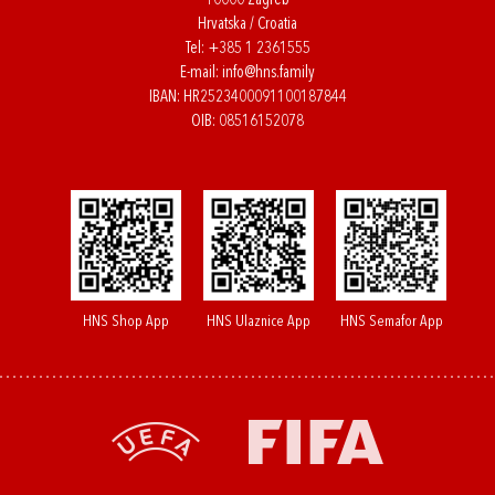
10000 Zagreb
Hrvatska / Croatia
Tel:
+385 1 2361555
E-mail:
info@hns.family
IBAN: HR2523400091100187844
OIB: 08516152078
HNS Shop App
HNS Ulaznice App
HNS Semafor App