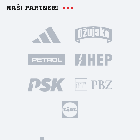
Naši partneri