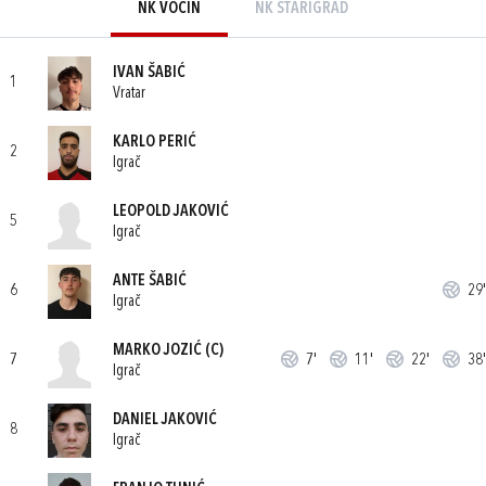
NK VOĆIN
NK STARIGRAD
IVAN ŠABIĆ
1
Vratar
KARLO PERIĆ
2
Igrač
LEOPOLD JAKOVIĆ
5
Igrač
ANTE ŠABIĆ
6
29'
Igrač
MARKO JOZIĆ
(C)
7
7'
11'
22'
38'
Igrač
DANIEL JAKOVIĆ
8
Igrač