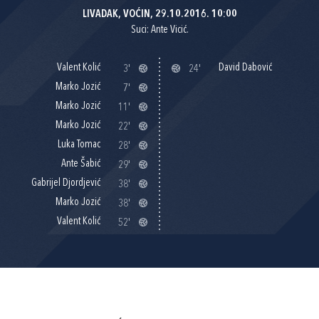
LIVADAK, VOĆIN, 29.10.2016. 10:00
Suci: Ante Vicić.
Valent Kolić
David Dabović
3'
24'
Marko Jozić
7'
Marko Jozić
11'
Marko Jozić
22'
Luka Tomac
28'
Ante Šabić
29'
Gabrijel Djordjević
38'
Marko Jozić
38'
Valent Kolić
52'