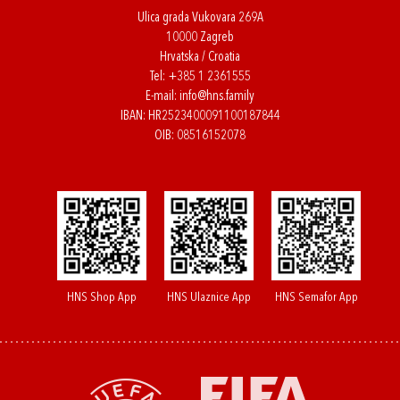
Ulica grada Vukovara 269A
10000 Zagreb
Hrvatska / Croatia
Tel:
+385 1 2361555
E-mail:
info@hns.family
IBAN: HR2523400091100187844
OIB: 08516152078
HNS Shop App
HNS Ulaznice App
HNS Semafor App