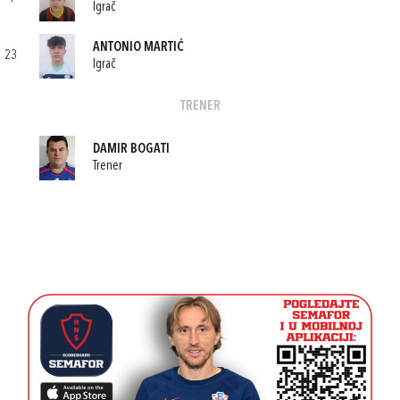
Igrač
ANTONIO MARTIĆ
23
Igrač
TRENER
DAMIR BOGATI
Trener