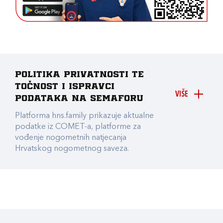
Politika privatnosti te
točnost i ispravci
VIŠE
podataka na Semaforu
Platforma hns.family prikazuje aktualne
podatke iz COMET-a, platforme za
vođenje nogometnih natjecanja
Hrvatskog nogometnog saveza.