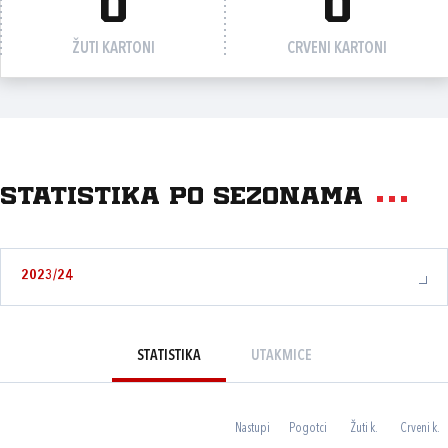
0
0
ŽUTI KARTONI
CRVENI KARTONI
Statistika po sezonama
2023/24
STATISTIKA
UTAKMICE
Nastupi
Pogotci
Žuti k.
Crveni k.