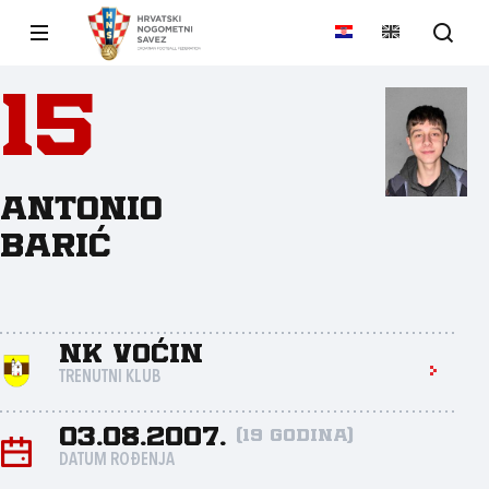
15
Antonio
Barić
NK Voćin
TRENUTNI KLUB
03.08.2007.
(19 godina)
DATUM ROĐENJA