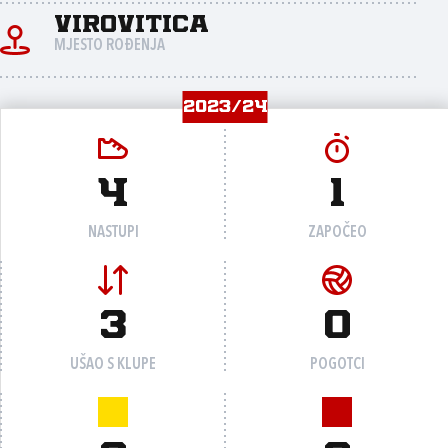
Virovitica
MJESTO ROĐENJA
2023/24
4
1
NASTUPI
ZAPOČEO
3
0
UŠAO S KLUPE
POGOTCI