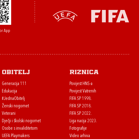
or App
Obitelj
Riznica
Generacija 111
Povijest HNS-a
Edukacija
Povijest Vatrenih
#JednaObitelj
FIFA SP 1998.
Ženski nogomet
FIFA SP 2018.
Veterani
FIFA SP 2022.
Dječji i školski nogomet
Liga nacija 2023.
Osobe s invaliditetom
Fotografije
UEFA Playmakers
Video arhiva