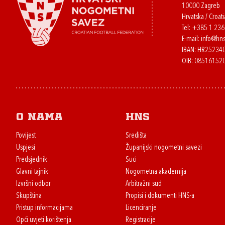
10000 Zagreb
Hrvatska / Croati
Tel:
+385 1 23
E-mail:
info@hns
IBAN: HR2523
OIB: 08516152
O nama
HNS
Povijest
Središta
Uspjesi
Županijski nogometni savezi
Predsjednik
Suci
Glavni tajnik
Nogometna akademija
Izvršni odbor
Arbitražni sud
Skupština
Propisi i dokumenti HNS-a
Pristup informacijama
Licenciranje
Opći uvjeti korištenja
Registracije