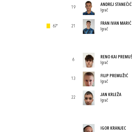
ANDREJ STANEČIĆ
19
Igrač
FRAN IVAN MARIĆ
67'
21
Igrač
RENO KAI PREMU
6
Igrač
FILIP PREMUŽIĆ
13
Igrač
JAN KRLEŽA
22
Igrač
IGOR KRANJEC