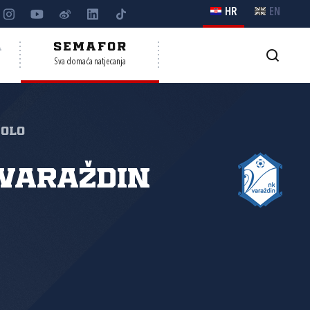
HR
EN
A
SEMAFOR
Sva domaća natjecanja
kolo
Varaždin