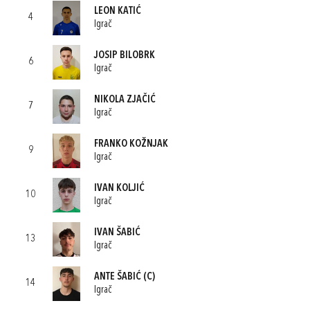
LEON KATIĆ
4
Igrač
JOSIP BILOBRK
6
Igrač
NIKOLA ZJAČIĆ
7
Igrač
FRANKO KOŽNJAK
9
Igrač
IVAN KOLJIĆ
10
Igrač
IVAN ŠABIĆ
13
Igrač
ANTE ŠABIĆ
(C)
14
Igrač