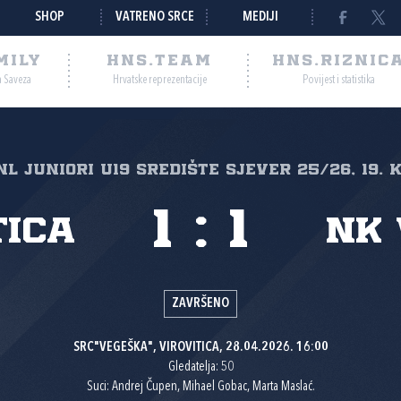
SHOP
VATRENO SRCE
MEDIJI
MILY
HNS.TEAM
HNS.RIZNIC
a Saveza
Hrvatske reprezentacije
Povijest i statistika
L JUNIORI U19 SREDIŠTE SJEVER 25/26, 19. 
1
:
1
tica
NK 
ZAVRŠENO
SRC"VEGEŠKA", VIROVITICA, 28.04.2026. 16:00
Gledatelja: 50
Suci: Andrej Čupen, Mihael Gobac, Marta Maslać.