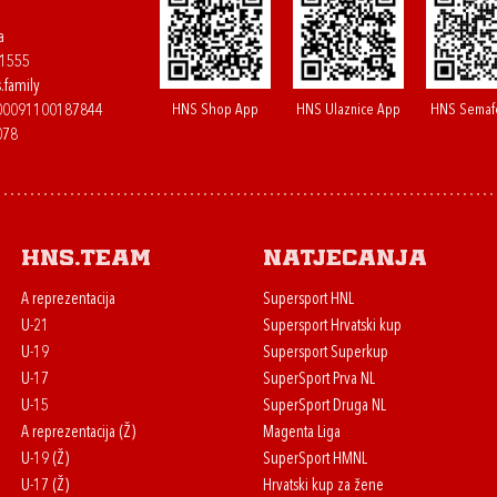
a
61555
.family
HNS Shop App
HNS Ulaznice App
HNS Semaf
400091100187844
078
HNS.team
Natjecanja
A reprezentacija
Supersport HNL
U-21
Supersport Hrvatski kup
U-19
Supersport Superkup
U-17
SuperSport Prva NL
U-15
SuperSport Druga NL
A reprezentacija (Ž)
Magenta Liga
U-19 (Ž)
SuperSport HMNL
U-17 (Ž)
Hrvatski kup za žene