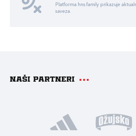
Platforma hns.family prikazuje akt
saveza.
Naši partneri