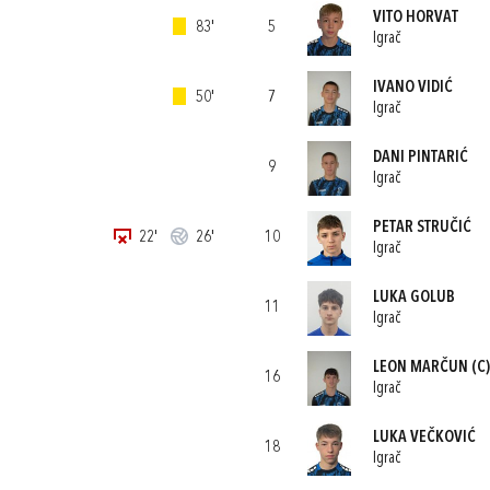
VITO HORVAT
83'
5
Igrač
IVANO VIDIĆ
50'
7
Igrač
DANI PINTARIĆ
9
Igrač
PETAR STRUČIĆ
22'
26'
10
Igrač
LUKA GOLUB
11
Igrač
LEON MARČUN
(C)
16
Igrač
LUKA VEČKOVIĆ
18
Igrač