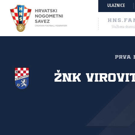
ULAZNICE
HNS.FA
Službena stranic
PRVA N
ŽNK Virovi