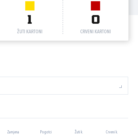
1
0
ŽUTI KARTONI
CRVENI KARTONI
Zamjena
Pogotci
Žuti k.
Crveni k.