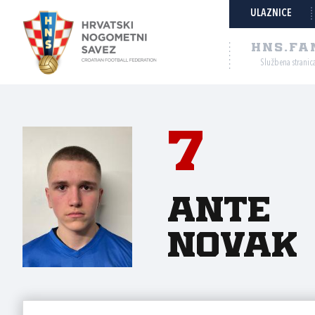
ULAZNICE
HNS.FA
Službena stranic
7
Ante
Novak