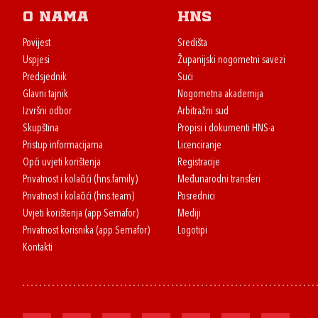
O nama
HNS
Povijest
Središta
Uspjesi
Županijski nogometni savezi
Predsjednik
Suci
Glavni tajnik
Nogometna akademija
Izvršni odbor
Arbitražni sud
Skupština
Propisi i dokumenti HNS-a
Pristup informacijama
Licenciranje
Opći uvjeti korištenja
Registracije
Privatnost i kolačići (hns.family)
Međunarodni transferi
Privatnost i kolačići (hns.team)
Posrednici
Uvjeti korištenja (app Semafor)
Mediji
Privatnost korisnika (app Semafor)
Logotipi
Kontakti