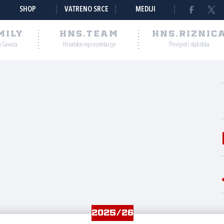
SHOP
VATRENO SRCE
MEDIJI
MILY
HNS.TEAM
HNS.RIZNIC
a Saveza
Hrvatske reprezentacije
Povijest i statistika
2025/26