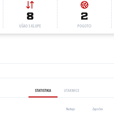
8
2
UŠAO S KLUPE
POGOTCI
STATISTIKA
UTAKMICE
Nastupi
Započeo