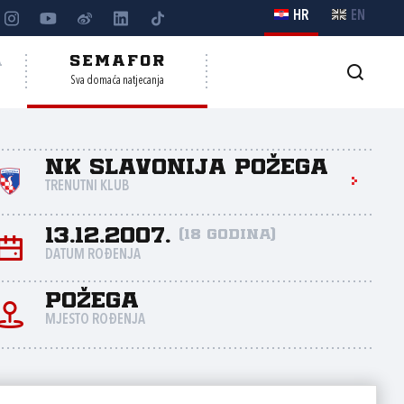
HR
EN
A
SEMAFOR
Sva domaća natjecanja
NK Slavonija Požega
TRENUTNI KLUB
13.12.2007.
(18 godina)
DATUM ROĐENJA
Požega
MJESTO ROĐENJA