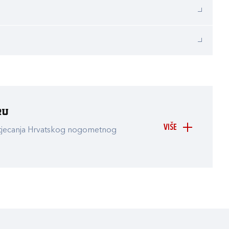
ru
VIŠE
atjecanja Hrvatskog nogometnog