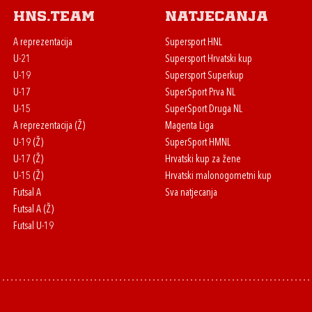
HNS.team
Natjecanja
A reprezentacija
Supersport HNL
U-21
Supersport Hrvatski kup
U-19
Supersport Superkup
U-17
SuperSport Prva NL
U-15
SuperSport Druga NL
A reprezentacija (Ž)
Magenta Liga
U-19 (Ž)
SuperSport HMNL
U-17 (Ž)
Hrvatski kup za žene
U-15 (Ž)
Hrvatski malonogometni kup
Futsal A
Sva natjecanja
Futsal A (Ž)
Futsal U-19