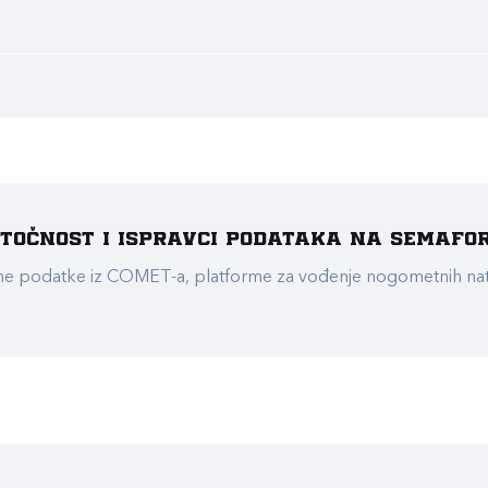
e točnost i ispravci podataka na Semafo
ualne podatke iz COMET-a, platforme za vođenje nogometnih n