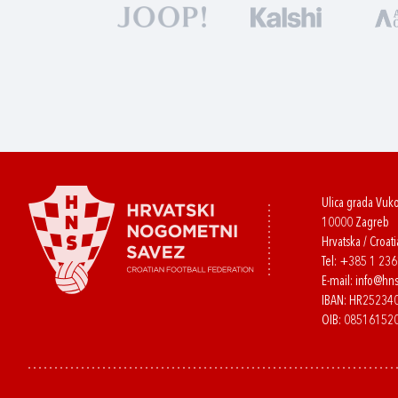
Ulica grada Vuk
10000 Zagreb
Hrvatska / Croati
Tel:
+385 1 23
E-mail:
info@hns
IBAN: HR2523
OIB: 08516152