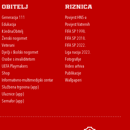
Obitelj
Riznica
Generacija 111
Povijest HNS-a
Edukacija
Povijest Vatrenih
#JednaObitelj
FIFA SP 1998.
Ženski nogomet
FIFA SP 2018.
Veterani
FIFA SP 2022.
Dječji i školski nogomet
Liga nacija 2023.
Osobe s invaliditetom
Fotografije
UEFA Playmakers
Video arhiva
Shop
Publikacije
Informativno-multimedijski centar
Wallpaperi
Službena trgovina (app)
Ulaznice (app)
Semafor (app)