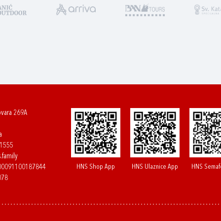
ovara 269A
a
61555
.family
HNS Shop App
HNS Ulaznice App
HNS Semaf
400091100187844
078