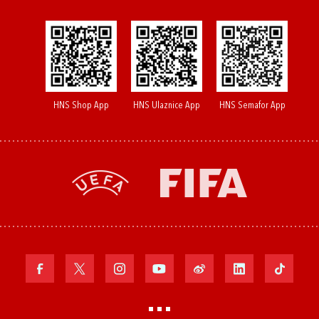
HNS Shop App
HNS Ulaznice App
HNS Semafor App