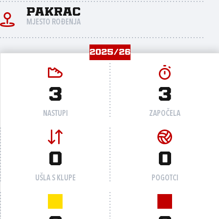
Pakrac
MJESTO ROĐENJA
2025/26
3
3
NASTUPI
ZAPOČELA
0
0
UŠLA S KLUPE
POGOTCI