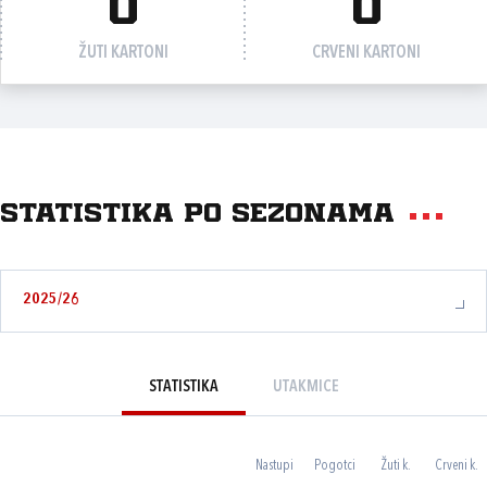
0
0
ŽUTI KARTONI
CRVENI KARTONI
Statistika po sezonama
2025/26
STATISTIKA
UTAKMICE
Nastupi
Pogotci
Žuti k.
Crveni k.