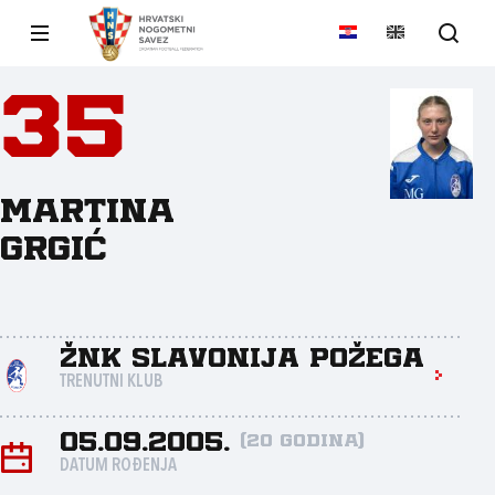
35
Martina
Grgić
ŽNK Slavonija Požega
TRENUTNI KLUB
05.09.2005.
(20 godina)
DATUM ROĐENJA