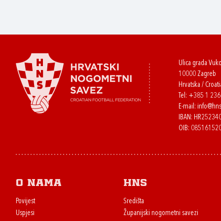
Ulica grada Vuk
10000 Zagreb
Hrvatska / Croati
Tel:
+385 1 23
E-mail:
info@hns
IBAN: HR2523
OIB: 08516152
O nama
HNS
Povijest
Središta
Uspjesi
Županijski nogometni savezi