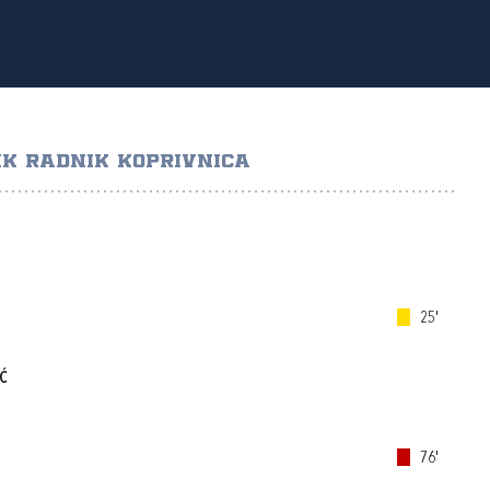
K RADNIK KOPRIVNICA
25'
Ć
76'