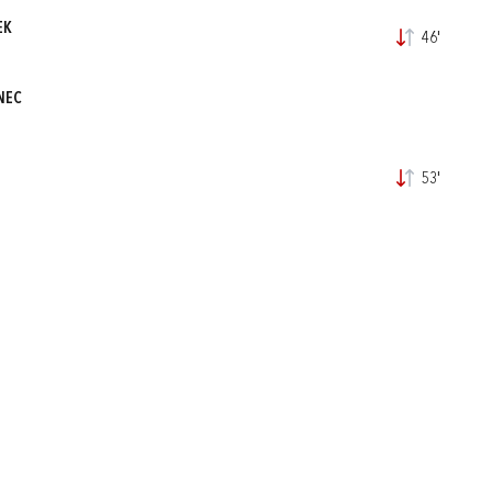
EK
46'
NEC
53'