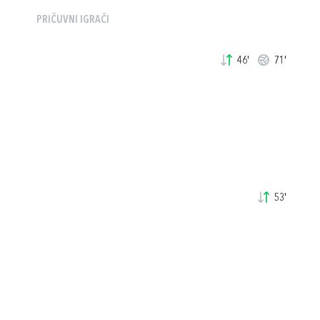
PRIČUVNI IGRAČI
46'
71'
53'