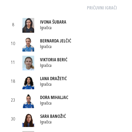
PRIČUVNI IGRAČI
IVONA ŠUBARA
8
Igračica
BERNARDA JELČIĆ
10
Igračica
VIKTORIA BERIĆ
11
Igračica
LANA DRAŽETIĆ
18
Igračica
DORA MIHALJAC
23
Igračica
SARA BANOŽIĆ
30
Igračica