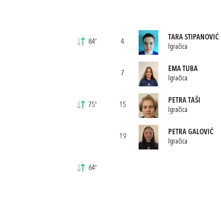
TARA STIPANOVIĆ
84'
4
Igračica
EMA TUBA
7
Igračica
PETRA TAŠI
75'
15
Igračica
PETRA GALOVIĆ
19
Igračica
64'