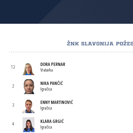
ŽNK SLAVONIJA POŽE
DORA PERNAR
12
Vratarka
NIKA PANČIĆ
2
Igračica
ENNY MARTINOVIĆ
3
Igračica
KLARA GRGIĆ
4
Igračica