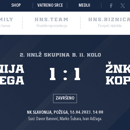
SHOP
VATRENO SRCE
MEDIJI
MILY
HNS.TEAM
HNS.RIZNIC
a Saveza
Hrvatske reprezentacije
Povijest i statistika
2. HNLŽ Skupina B, 11. kolo
nija
ŽNK
1
:
1
ega
Kop
ZAVRŠENO
NK SLAVONIJA, POŽEGA, 16.04.2023. 14:00
Suci: Davor Banović, Marko Šubara, Ivan Adžaga.