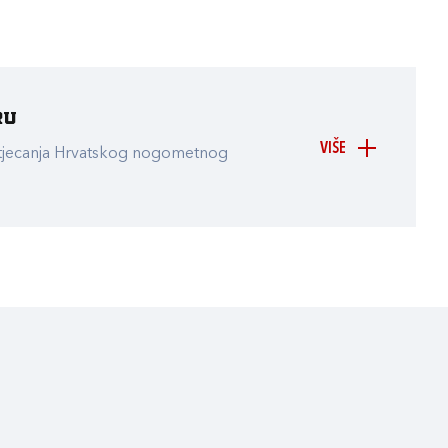
ru
VIŠE
atjecanja Hrvatskog nogometnog