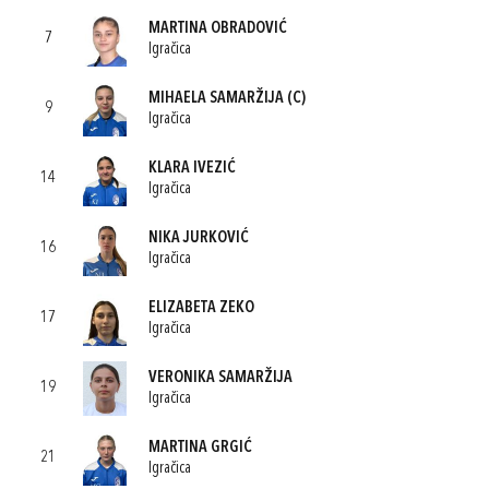
MARTINA OBRADOVIĆ
7
Igračica
MIHAELA SAMARŽIJA
(C)
9
Igračica
KLARA IVEZIĆ
14
Igračica
NIKA JURKOVIĆ
16
Igračica
ELIZABETA ZEKO
17
Igračica
VERONIKA SAMARŽIJA
19
Igračica
MARTINA GRGIĆ
21
Igračica