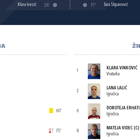
Klara Ivezić
Tara Stipanović
26'
71'
GA
ŽN
KLARA VINKOVIĆ
1
Vratarka
LANA LALIĆ
2
Igračica
DOROTEJA ERHATI
60'
6
Igračica
MATEJA VIDEC
(C)
75'
8
Igračica