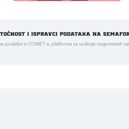
e točnost i ispravci podataka na Semafo
ualne podatke iz COMET-a, platforme za vođenje nogometnih n