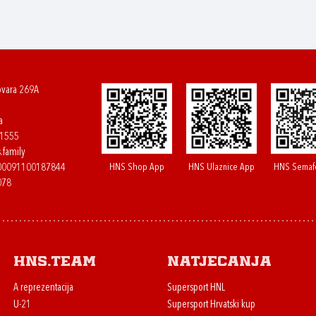
ovara 269A
a
61555
.family
HNS Shop App
HNS Ulaznice App
HNS Semaf
400091100187844
078
HNS.team
Natjecanja
A reprezentacija
Supersport HNL
U-21
Supersport Hrvatski kup