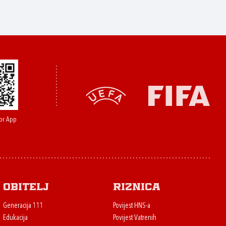
or App
Obitelj
Riznica
Generacija 111
Povijest HNS-a
Edukacija
Povijest Vatrenih