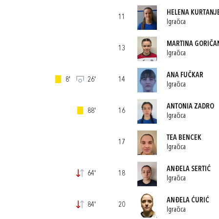
HELENA KURTANJ
11
Igračica
MARTINA GORIČA
13
Igračica
ANA FUČKAR
8'
26'
14
Igračica
ANTONIA ZADRO
88'
16
Igračica
TEA BENCEK
17
Igračica
ANĐELA SERTIĆ
64'
18
Igračica
ANĐELA ĆURIĆ
84'
20
Igračica