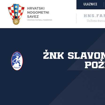
ULAZNICE
HNS.FA
Službena stranic
ŽNK Slavo
Pož