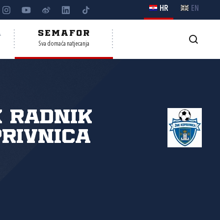
HR
EN
A
SEMAFOR
Sva domaća natjecanja
 Radnik
rivnica