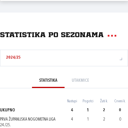
Statistika po sezonama
2024/25
STATISTIKA
UTAKMICE
Nastupi
Pogotci
Žuti k.
Crveni k.
UKUPNO
4
1
2
0
PRVA ŽUPANIJSKA NOGOMETNA LIGA
4
1
2
0
24./25.