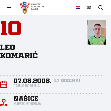
10
Leo
Komarić
07.08.2008.
(17 godina)
DATUM ROĐENJA
Našice
MJESTO ROĐENJA