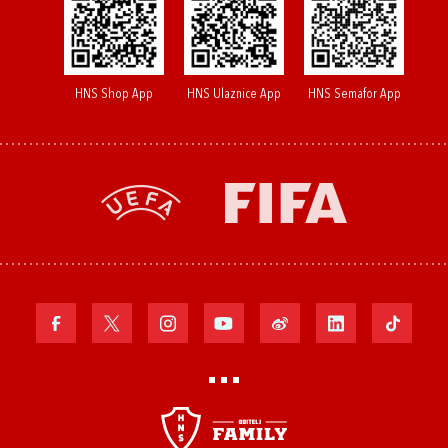
HNS Shop App
HNS Ulaznice App
HNS Semafor App