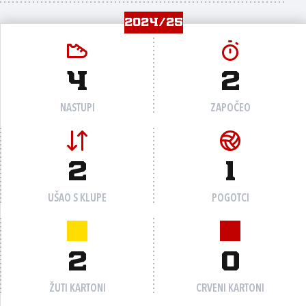
2024/25
4
2
NASTUPI
ZAPOČEO
2
1
UŠAO S KLUPE
POGOTCI
2
0
ŽUTI KARTONI
CRVENI KARTONI